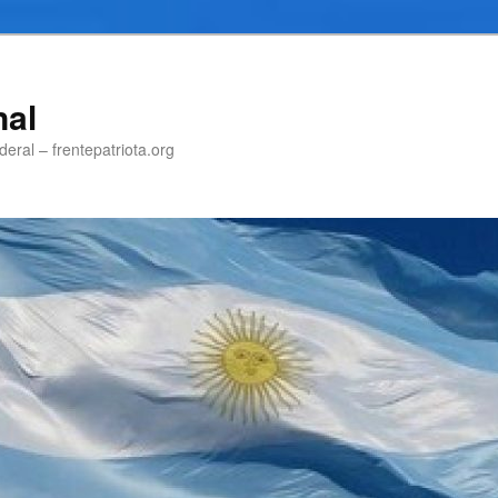
nal
eral – frentepatriota.org