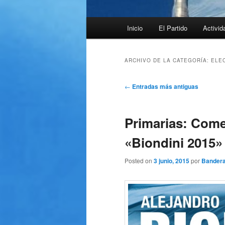
Menú
Inicio
El Partido
Activid
principal
ARCHIVO DE LA CATEGORÍA:
ELE
Navegación
←
Entradas más antiguas
de
entradas
Primarias: Come
«Biondini 2015»
Posted on
3 junio, 2015
por
Bandera