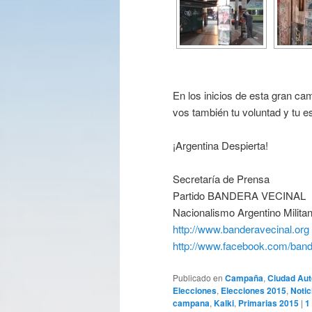
En los inicios de esta gran ca
vos también tu voluntad y tu 
¡Argentina Despierta!
Secretaría de Prensa
Partido BANDERA VECINAL
Nacionalismo Argentino Militan
http://www.banderavecinal.org
http://www.facebook.com/band
Publicado en
Campaña
,
Ciudad Au
Elecciones
,
Elecciones 2015
,
Notic
campana
,
Kalki
,
Primarias 2015
|
1