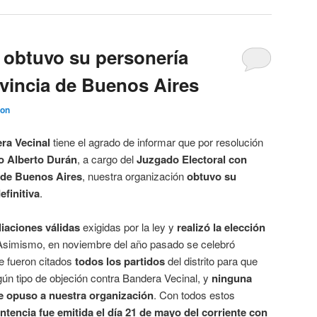
 obtuvo su personería
ovincia de Buenos Aires
ion
ra Vecinal
tiene el agrado de informar que por resolución
o Alberto Durán
, a cargo del
Juzgado Electoral con
 de Buenos Aires
, nuestra organización
obtuvo su
efinitiva
.
liaciones válidas
exigidas por la ley y
realizó la
elección
Asimismo, en noviembre del año pasado se celebró
ue fueron citados
todos los partidos
del distrito para que
ún tipo de objeción contra Bandera Vecinal, y
ninguna
se opuso
a nuestra organización
. Con todos estos
entencia fue emitida el día 21 de mayo del corriente con