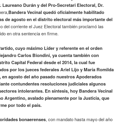
r. Laureano Durán y del Pro-Secretari Electoral, Dr.
era,
Bandera Vecinal quedó oficialmente habilitado
s de agosto en el distrito electoral más importante del
 del corriente el Juez Electoral también proclamó las
tido en otra sentencia en firme.
artido, cuyo máximo Líder y referente en el orden
lejandro Carlos Biondini, ya cuenta también con
strito Capital Federal desde el 2014, la cual fue
ados por los jueces federales Ariel Lijo y María Romilda
o, en agosto del año pasado nuestros Apoderados
ante contundentes resoluciones judiciales algunos
sectores intolerantes. En síntesis, hoy Bandera Vecinal
mo Argentino, avalado plenamente por la Justicia, que
rme por todo el país.
toridades bonaerenses
, con mandato hasta mayo del año