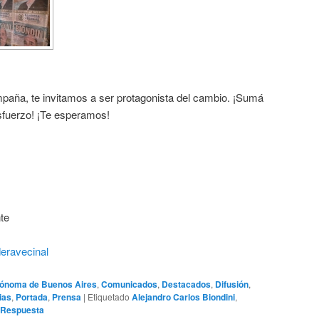
mpaña, te invitamos a ser protagonista del cambio. ¡Sumá
esfuerzo! ¡Te esperamos!
te
eravecinal
tónoma de Buenos Aires
,
Comunicados
,
Destacados
,
Difusión
,
ias
,
Portada
,
Prensa
|
Etiquetado
Alejandro Carlos Biondini
,
Respuesta