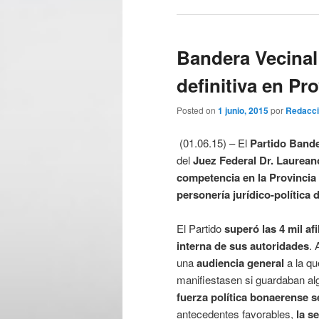
Bandera Vecinal
definitiva en Pr
Posted on
1 junio, 2015
por
Redacc
(01.06.15) – El
Partido Bande
del
Juez Federal Dr. Laurean
competencia en la Provincia
personería jurídico-política d
El Partido
superó las 4 mil afi
interna de sus autoridades
. 
una
audiencia general
a la q
manifiestasen si guardaban alg
fuerza política bonaerense 
antecedentes favorables,
la s