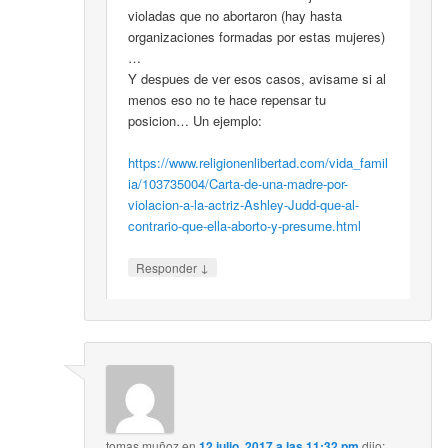
violadas que no abortaron (hay hasta
organizaciones formadas por estas mujeres)
…
Y despues de ver esos casos, avisame si al
menos eso no te hace repensar tu
posicion… Un ejemplo:
https://www.religionenlibertad.com/vida_famil
ia/103735004/Carta-de-una-madre-por-
violacion-a-la-actriz-Ashley-Judd-que-al-
contrario-que-ella-aborto-y-presume.html
↓
Responder
tomas muñoz
en
12 julio, 2017 a las 11:32 pm
dijo: