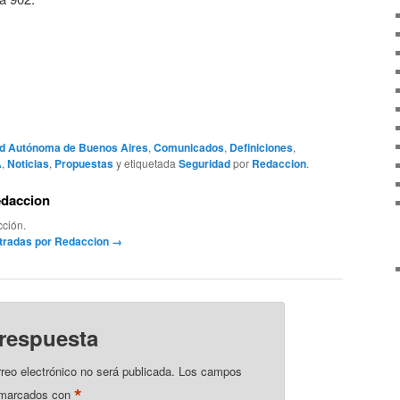
d Autónoma de Buenos Aires
,
Comunicados
,
Definiciones
,
A
,
Noticias
,
Propuestas
y etiquetada
Seguridad
por
Redaccion
.
edaccion
ción.
ntradas por Redaccion
→
 respuesta
rreo electrónico no será publicada.
Los campos
*
n marcados con