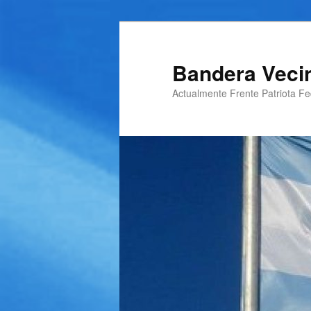
Ir
al
contenido
Bandera Veci
principal
Actualmente Frente Patriota Fed