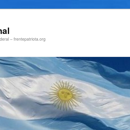
nal
eral – frentepatriota.org