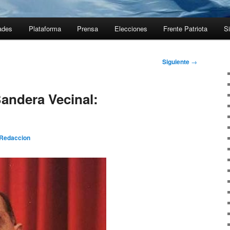
ades
Plataforma
Prensa
Elecciones
Frente Patriota
Si
Siguiente
→
andera Vecinal:
Redaccion