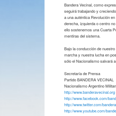
Bandera Vecinal, como expresió
seguirá trabajando y creciend
a una auténtica Revolución en
derecha, izquierda o centro n
ello sostenemos una Cuarta Po
mentiras del sistema.
Bajo la conducción de nuestro 
marcha y nuestra lucha en pos
sólo el Nacionalismo salvará a 
Secretaría de Prensa
Partido BANDERA VECINAL
Nacionalismo Argentino Militan
http://www.banderavecinal.org
http://www.facebook.com/band
http://www.twitter.com/bandera
http://www.youtube.com/bande