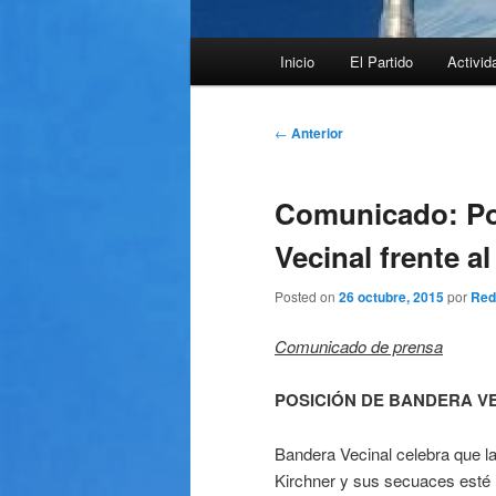
Menú
Inicio
El Partido
Activid
principal
Navegación
←
Anterior
de
entradas
Comunicado: Po
Vecinal frente al
Posted on
26 octubre, 2015
por
Red
Comunicado de prensa
POSICIÓN DE BANDERA V
Bandera Vecinal celebra que l
Kirchner y sus secuaces esté l