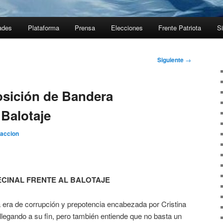
ades
Plataforma
Prensa
Elecciones
Frente Patriota
Si
Siguiente
→
sición de Bandera
 Balotaje
accion
ECINAL FRENTE AL BALOTAJE
a era de corrupción y prepotencia encabezada por Cristina
legando a su fin, pero también entiende que no basta un