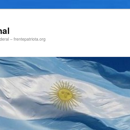
nal
eral – frentepatriota.org