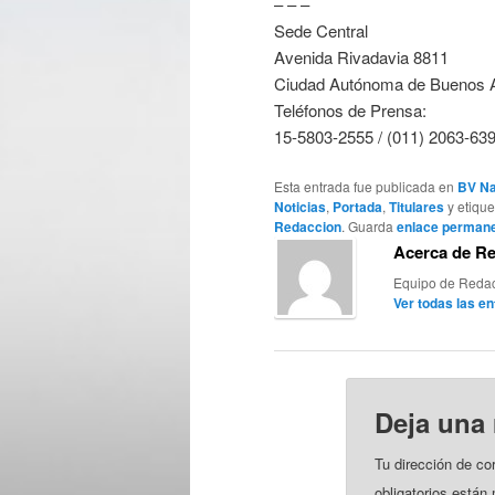
– – –
Sede Central
Avenida Rivadavia 8811
Ciudad Autónoma de Buenos A
Teléfonos de Prensa:
15-5803-2555 / (011) 2063-63
Esta entrada fue publicada en
BV Na
Noticias
,
Portada
,
Titulares
y etiqu
Redaccion
. Guarda
enlace perman
Acerca de R
Equipo de Redac
Ver todas las e
Deja una
Tu dirección de co
obligatorios está