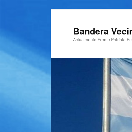
Ir
al
contenido
Bandera Veci
principal
Actualmente Frente Patriota Fed