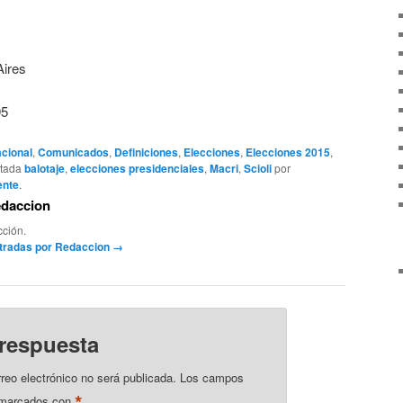
ires
95
cional
,
Comunicados
,
Definiciones
,
Elecciones
,
Elecciones 2015
,
etada
balotaje
,
elecciones presidenciales
,
Macri
,
Scioli
por
ente
.
edaccion
ción.
ntradas por Redaccion
→
 respuesta
rreo electrónico no será publicada.
Los campos
*
n marcados con