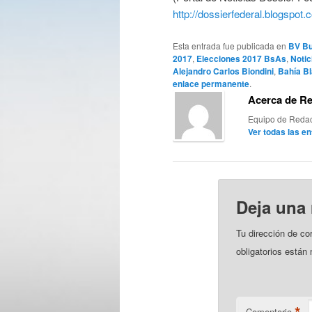
http://dossierfederal.blogspot.
Esta entrada fue publicada en
BV Bu
2017
,
Elecciones 2017 BsAs
,
Notic
Alejandro Carlos Biondini
,
Bahía B
enlace permanente
.
Acerca de R
Equipo de Redac
Ver todas las e
Deja una
Tu dirección de co
obligatorios está
*
Comentario