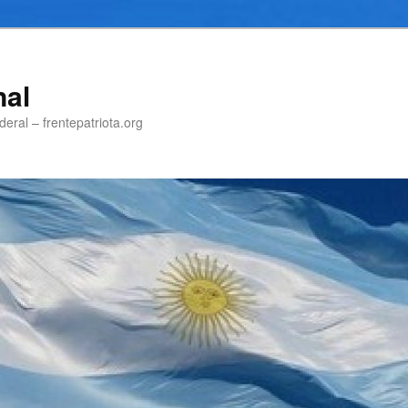
nal
eral – frentepatriota.org