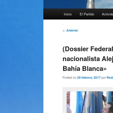
Menú
Inicio
El Partido
Activid
principal
Navegación
←
Anterior
de
entradas
(Dossier Federal
nacionalista Ale
Bahía Blanca»
Posted on
28 febrero, 2017
por
Red