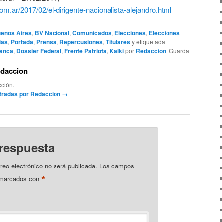
com.ar/2017/02/el-dirigente-nacionalista-alejandro.html
enos Aires
,
BV Nacional
,
Comunicados
,
Elecciones
,
Elecciones
ias
,
Portada
,
Prensa
,
Repercusiones
,
Titulares
y etiquetada
lanca
,
Dossier Federal
,
Frente Patriota
,
Kalki
por
Redaccion
. Guarda
edaccion
ción.
ntradas por Redaccion
→
 respuesta
rreo electrónico no será publicada.
Los campos
*
n marcados con