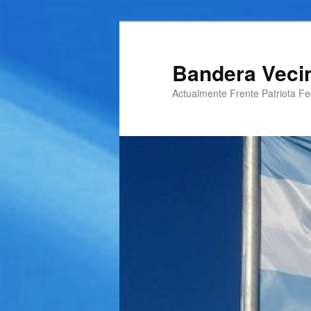
Ir
al
contenido
Bandera Veci
principal
Actualmente Frente Patriota Fed