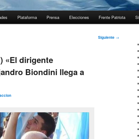
ades
Plataforma
Prensa
Elecciones
Frente Patriota
Si
Siguiente
→
) «El dirigente
jandro Biondini llega a
accion