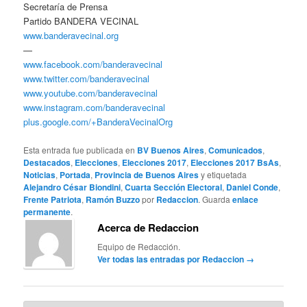
Secretaría de Prensa
Partido BANDERA VECINAL
www.banderavecinal.org
—
www.facebook.com/banderavecinal
www.twitter.com/banderavecinal
www.youtube.com/banderavecinal
www.instagram.com/banderavecinal
plus.google.com/+BanderaVecinalOrg
Esta entrada fue publicada en
BV Buenos Aires
,
Comunicados
,
Destacados
,
Elecciones
,
Elecciones 2017
,
Elecciones 2017 BsAs
,
Noticias
,
Portada
,
Provincia de Buenos Aires
y etiquetada
Alejandro César Biondini
,
Cuarta Sección Electoral
,
Daniel Conde
,
Frente Patriota
,
Ramón Buzzo
por
Redaccion
. Guarda
enlace
permanente
.
Acerca de Redaccion
Equipo de Redacción.
Ver todas las entradas por Redaccion
→