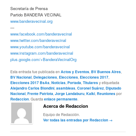
Secretaría de Prensa
Partido BANDERA VECINAL
www.banderavecinal.org
—
www.facebook.com/banderavecinal
www.twitter.com/banderavecinal
www.youtube.com/banderavecinal
www.instagram.com/banderavecinal
plus.google.com/+BanderaVecinalOrg
Esta entrada fue publicada en
Actos y Eventos
,
BV Buenos Aires
,
BV Nacional
,
Delegaciones
,
Elecciones
,
Elecciones 2017
,
Elecciones 2017 BsAs
,
Noticias
,
Portada
,
Titulares
y etiquetada
Alejandro Carlos Biondini
,
asambleas
,
Coronel Suárez
,
Diputado
Nacional
,
Frente Patriota
,
Jorge Landaburu
,
Kalki
,
Reuniones
por
Redaccion
. Guarda
enlace permanente
.
Acerca de Redaccion
Equipo de Redacción.
Ver todas las entradas por Redaccion
→