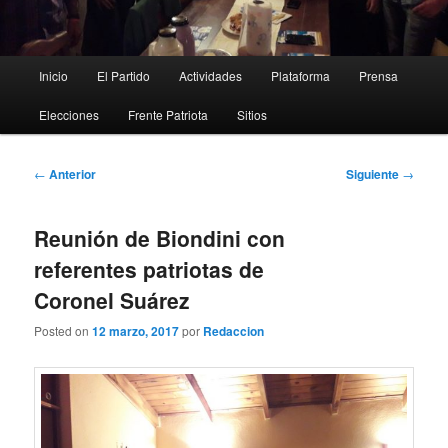
Menú
Inicio
El Partido
Actividades
Plataforma
Prensa
principal
Elecciones
Frente Patriota
Sitios
Navegación
←
Anterior
Siguiente
→
de
entradas
Reunión de Biondini con
referentes patriotas de
Coronel Suárez
Posted on
12 marzo, 2017
por
Redaccion