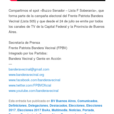
Compartimos el spot «Buzzo Senador – Lista F Soberanía», que
forma parte de la campaña electoral del Frente Patriota Bandera
Vecinal (Lista 505) y que desde el 24 de julio se emite por todos
los canales de TV de la Capital Federal y la Provincia de Buenos
Aires.
Secretaría de Prensa
Frente Patriota Bandera Vecinal (FPBV)
Integrado por los Partidos:
Bandera Vecinal y Gente en Acción
—
banderavecinal@gmail.com
www.banderavecinal.org
www.facebook.com/banderavecinal
www.twitter.com/FPBVOficial
www.youtube.com/banderavecinal
Esta entrada fue publicada en
BV Buenos Aires
,
Comunicados
,
Definiciones
,
Delegaciones
,
Destacados
,
Elecciones
,
Elecciones
2017
,
Elecciones 2017 BsAs
,
Multimedia
,
Noticias
,
Portada
,