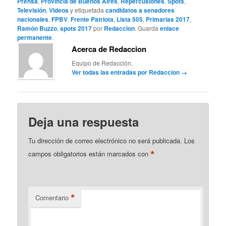
Prensa
,
Provincia de Buenos Aires
,
Repercusiones
,
Spots
,
Televisión
,
Videos
y etiquetada
candidatos a senadores
nacionales
,
FPBV
,
Frente Patriota
,
Lista 505
,
Primarias 2017
,
Ramón Buzzo
,
spots 2017
por
Redaccion
. Guarda
enlace
permanente
.
Acerca de Redaccion
Equipo de Redacción.
Ver todas las entradas por Redaccion
→
Deja una respuesta
Tu dirección de correo electrónico no será publicada.
Los
*
campos obligatorios están marcados con
*
Comentario