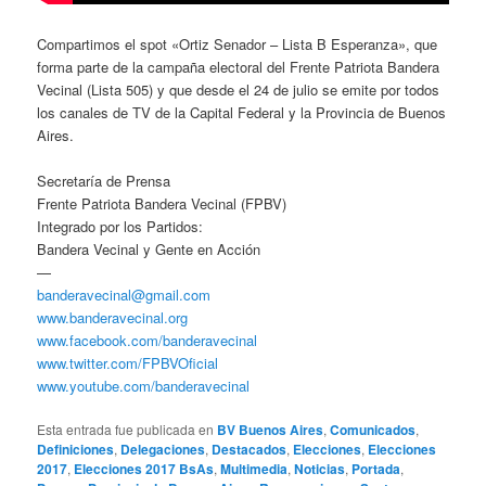
Compartimos el spot «Ortiz Senador – Lista B Esperanza», que
forma parte de la campaña electoral del Frente Patriota Bandera
Vecinal (Lista 505) y que desde el 24 de julio se emite por todos
los canales de TV de la Capital Federal y la Provincia de Buenos
Aires.
Secretaría de Prensa
Frente Patriota Bandera Vecinal (FPBV)
Integrado por los Partidos:
Bandera Vecinal y Gente en Acción
—
banderavecinal@gmail.com
www.banderavecinal.org
www.facebook.com/banderavecinal
www.twitter.com/FPBVOficial
www.youtube.com/banderavecinal
Esta entrada fue publicada en
BV Buenos Aires
,
Comunicados
,
Definiciones
,
Delegaciones
,
Destacados
,
Elecciones
,
Elecciones
2017
,
Elecciones 2017 BsAs
,
Multimedia
,
Noticias
,
Portada
,