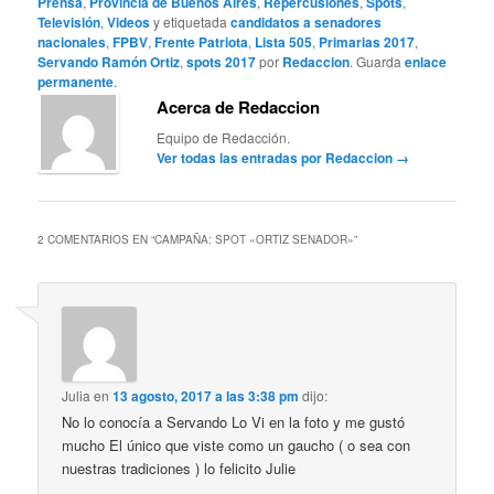
Prensa
,
Provincia de Buenos Aires
,
Repercusiones
,
Spots
,
Televisión
,
Videos
y etiquetada
candidatos a senadores
nacionales
,
FPBV
,
Frente Patriota
,
Lista 505
,
Primarias 2017
,
Servando Ramón Ortiz
,
spots 2017
por
Redaccion
. Guarda
enlace
permanente
.
Acerca de Redaccion
Equipo de Redacción.
Ver todas las entradas por Redaccion
→
2 COMENTARIOS EN “
CAMPAÑA: SPOT «ORTIZ SENADOR»
”
Julia
en
13 agosto, 2017 a las 3:38 pm
dijo:
No lo conocía a Servando Lo Vi en la foto y me gustó
mucho El único que viste como un gaucho ( o sea con
nuestras tradiciones ) lo felicito Julie