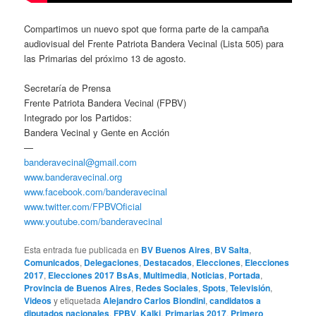
Compartimos un nuevo spot que forma parte de la campaña
audiovisual del Frente Patriota Bandera Vecinal (Lista 505) para
las Primarias del próximo 13 de agosto.
Secretaría de Prensa
Frente Patriota Bandera Vecinal (FPBV)
Integrado por los Partidos:
Bandera Vecinal y Gente en Acción
—
banderavecinal@gmail.com
www.banderavecinal.org
www.facebook.com/banderavecinal
www.twitter.com/FPBVOficial
www.youtube.com/banderavecinal
Esta entrada fue publicada en
BV Buenos Aires
,
BV Salta
,
Comunicados
,
Delegaciones
,
Destacados
,
Elecciones
,
Elecciones
2017
,
Elecciones 2017 BsAs
,
Multimedia
,
Noticias
,
Portada
,
Provincia de Buenos Aires
,
Redes Sociales
,
Spots
,
Televisión
,
Videos
y etiquetada
Alejandro Carlos Biondini
,
candidatos a
diputados nacionales
,
FPBV
,
Kalki
,
Primarias 2017
,
Primero