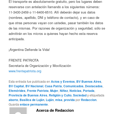
El transporte es absolutamente gratuito, pero los lugares deben
reservarse con antelación llamando a los siguientes números:
11-3430-2459 o 11-6400-6510. Allí deberán dejar sus datos
(nombres, apellido, DNI y teléfono de contacto), y en caso de
que otras personas vayan con ustedes, pasar también los datos
de las mismas. Por razones de organización y seguridad, sólo se
admitirán en los micros a quienes hayan hecho esta reserva
anticipada.
¡Argentina Defiende la Vida!
FRENTE PATRIOTA
Secretaría de Organización y Movilización
www.frentepatriota.org
Esta entrada fue publicada en
Actos y Eventos
,
BV Buenos Aires
,
BV Capital
,
BV Nacional
,
Casa Patria
,
Comunicados
,
Destacados
,
Efemérides
,
Frente Patriota
,
Mujer
,
Niñez
,
Noticias
,
Portada
,
Provincia de Buenos Aires
,
Religión y Culto
,
Sociedad
y etiquetada
aborto
,
Basílica de Luján
,
Luján
,
misa
,
provida
por
Redaccion
.
Guarda
enlace permanente
.
Acerca de Redaccion