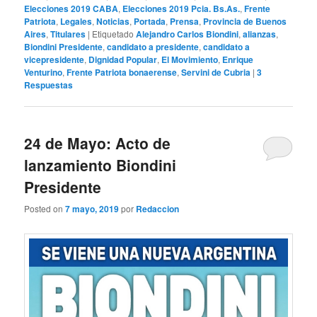
Elecciones 2019 CABA
,
Elecciones 2019 Pcia. Bs.As.
,
Frente
Patriota
,
Legales
,
Noticias
,
Portada
,
Prensa
,
Provincia de Buenos
Aires
,
Titulares
|
Etiquetado
Alejandro Carlos Biondini
,
alianzas
,
Biondini Presidente
,
candidato a presidente
,
candidato a
vicepresidente
,
Dignidad Popular
,
El Movimiento
,
Enrique
Venturino
,
Frente Patriota bonaerense
,
Servini de Cubria
|
3
Respuestas
24 de Mayo: Acto de
lanzamiento Biondini
Presidente
Posted on
7 mayo, 2019
por
Redaccion