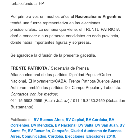
fortaleciendo al FP.
Por primera vez en muchos años el
Nacionalismo Argentino
tendrá una fuerza representativa en las elecciones
presidenciales. La semana que viene, el FRENTE PATRIOTA
dará a conocer a sus primeros candidatos en cada provincia,
donde habrá importantes figuras y sorpresas.
Se agradece la difusión de la presente gacetilla.
FRENTE PATRIOTA
/ Secretaría de Prensa
Alianza electoral de los partidos Dignidad Popular/Orden
Nacional, El Movimiento/CABA, Frente Patriota/Buenos Aires.
Adhieren también los partidos Del Campo Popular y Laborista.
Contactos con los medios:
011-15-5803-2555 (Paula Juárez) / 011-15.3430.2459 (Sebastián
Bustamante)
Publicado en
BV Buenos Aires
,
BV Capital
,
BV Córdoba
,
BV
Corrientes
,
BV Mendoza
,
BV Nacional
,
BV Salta
,
BV San Juan
,
BV
Santa Fe
,
BV Tucumán
,
Campaña
,
Ciudad Autónoma de Buenos
Aires
,
Comunicados
,
Córdoba
,
Elecciones
,
Elecciones 2019
,