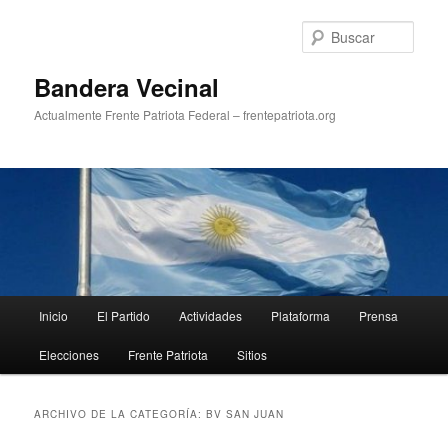
Ir
Ir
al
al
Busc
contenido
contenido
principal
secundario
Bandera Vecinal
Actualmente Frente Patriota Federal – frentepatriota.org
Menú
Inicio
El Partido
Actividades
Plataforma
Prensa
principal
Elecciones
Frente Patriota
Sitios
ARCHIVO DE LA CATEGORÍA:
BV SAN JUAN