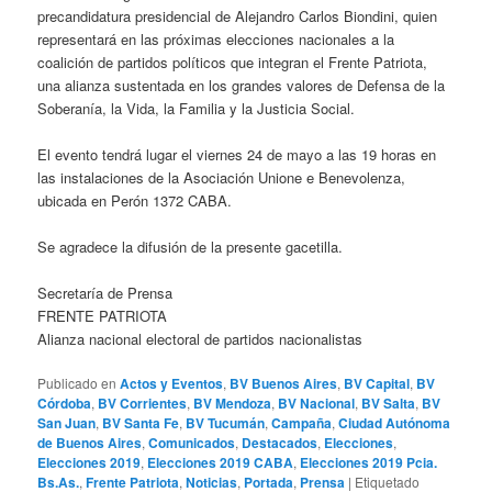
precandidatura presidencial de Alejandro Carlos Biondini, quien
representará en las próximas elecciones nacionales a la
coalición de partidos políticos que integran el Frente Patriota,
una alianza sustentada en los grandes valores de Defensa de la
Soberanía, la Vida, la Familia y la Justicia Social.
El evento tendrá lugar el viernes 24 de mayo a las 19 horas en
las instalaciones de la Asociación Unione e Benevolenza,
ubicada en Perón 1372 CABA.
Se agradece la difusión de la presente gacetilla.
Secretaría de Prensa
FRENTE PATRIOTA
Alianza nacional electoral de partidos nacionalistas
Publicado en
Actos y Eventos
,
BV Buenos Aires
,
BV Capital
,
BV
Córdoba
,
BV Corrientes
,
BV Mendoza
,
BV Nacional
,
BV Salta
,
BV
San Juan
,
BV Santa Fe
,
BV Tucumán
,
Campaña
,
Ciudad Autónoma
de Buenos Aires
,
Comunicados
,
Destacados
,
Elecciones
,
Elecciones 2019
,
Elecciones 2019 CABA
,
Elecciones 2019 Pcia.
Bs.As.
,
Frente Patriota
,
Noticias
,
Portada
,
Prensa
|
Etiquetado