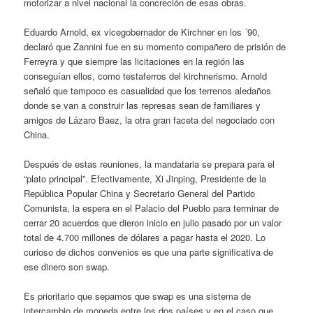
motorizar a nivel nacional la concreción de esas obras.
Eduardo Arnold, ex vicegobernador de Kirchner en los ´90,
declaró que Zannini fue en su momento compañero de prisión de
Ferreyra y que siempre las licitaciones en la región las
conseguían ellos, como testaferros del kirchnerismo. Arnold
señaló que tampoco es casualidad que los terrenos aledaños
donde se van a construir las represas sean de familiares y
amigos de Lázaro Baez, la otra gran faceta del negociado con
China.
Después de estas reuniones, la mandataria se prepara para el
“plato principal”. Efectivamente, Xi Jinping, Presidente de la
República Popular China y Secretario General del Partido
Comunista, la espera en el Palacio del Pueblo para terminar de
cerrar 20 acuerdos que dieron inicio en julio pasado por un valor
total de 4.700 millones de dólares a pagar hasta el 2020. Lo
curioso de dichos convenios es que una parte significativa de
ese dinero son swap.
Es prioritario que sepamos que swap es una sistema de
intercambio de moneda entre los dos países y en el caso que