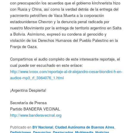
con preocupación los acuerdos que el gobierno kirchnerista hizo
con Rusia y China, así como la verdad detrás de la entrega del
yacimiento petrolífero de Vaca Muerta a la corporación
estadounidense Chevron y la denuncia penal radicada por
nuestro Movimiento por la entrega de territorio argentino en Salta
a Bolivia. Asimismo, expresó su condena al genocidio y
violación de los Derechos Humanos del Pueblo Palestino en la
Franja de Gaza.
Compartimos el audio completo de este interesante reportaje, el
cual puede ser escuchado en este enlace:
http://www.ivoox.com/reportaje-al-dr-alejandro-cesar-biondini-h-en-
audios-mp3_rf_3364076_1.html
¡Argentina Despierta!
Secretaría de Prensa
Partido BANDERA VECINAL
http://www.banderavecinal.org
Publicado en
BV Nacional
,
Ciudad Autónoma de Buenos Aires
,
Definiciones
,
Denuncias
,
Destacados
,
Multimedia
,
Noticias
,