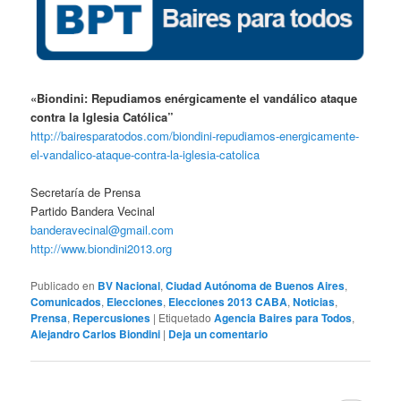
«Biondini: Repudiamos enérgicamente el vandálico ataque
contra la Iglesia Católica”
http://bairesparatodos.com/biondini-repudiamos-energicamente-
el-vandalico-ataque-contra-la-iglesia-catolica
Secretaría de Prensa
Partido Bandera Vecinal
banderavecinal@gmail.com
http://www.biondini2013.org
Publicado en
BV Nacional
,
Ciudad Autónoma de Buenos Aires
,
Comunicados
,
Elecciones
,
Elecciones 2013 CABA
,
Noticias
,
Prensa
,
Repercusiones
|
Etiquetado
Agencia Baires para Todos
,
Alejandro Carlos Biondini
|
Deja un comentario