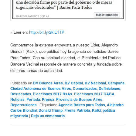
» Leer en:
http://bit.ly/2klE1TP
Compartimos la extensa entrevista a nuestro Líder, Alejandro
Biondini (Kalki), que publicó hoy la agencia de noticias Baires
Para Todos. Con su habitual claridad, el Presidente del Partido
Bandera Vecinal responde de manera concreta y fundada sobre
distintos temas de actualidad.
Publicado en
BV Buenos Aires
,
BV Capital
,
BV Nacional
,
Campaña
,
Ciudad Autónoma de Buenos Aires
,
Comunicados
,
Definiciones
,
Destacados
,
Elecciones 2017 BsAs
,
Elecciones 2017 CABA
,
Noticias
,
Portada
,
Prensa
,
Provincia de Buenos Aires
,
Repercusiones
|
Etiquetado
Agencia Baires para Todos
,
Alejandro
Carlos Biondini
,
Donald Trump
,
Frente Patriota
,
Kalki
,
política
migratoria
|
Deja un comentario