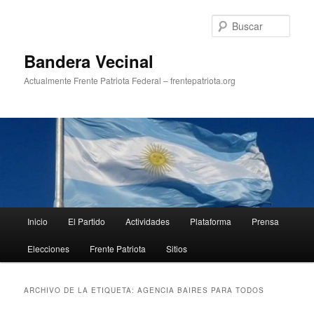
Ir
Ir
al
al
Busc
contenido
contenido
principal
secundario
Bandera Vecinal
Actualmente Frente Patriota Federal – frentepatriota.org
Menú
Inicio
El Partido
Actividades
Plataforma
Prensa
principal
Elecciones
Frente Patriota
Sitios
ARCHIVO DE LA ETIQUETA:
AGENCIA BAIRES PARA TODOS