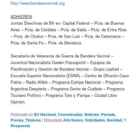
http://www.banderavecinal.org
ADHIEREN
:
Juntas Directivas de BV en: Capital Federal – Pcia. de Buenos
Aires – Pcia. de Córdoba – Pcia. de Salta – Pcia. de Entre Ríos
– Pcia. de Chubut – Pcia. de San Luis – Pcia. de Catamarca –
Pcia. de Santa Fe – Pcia. de Mendoza.
Secretaría de Veteranos de Guerra de Bandera Vecinal –
Juventud Nacionalista Darwin Passaponti – Equipos de
Planificación y Gestión de Bandera Vecinal – Grupo Lealtad –
Escuela Superior Nacionalista (ESNA) – Centro de Difusión Casa
Patria – Radio AN24 – Programa Estirpe Nacional – Programa
Argentina Despierta – Programa Gente de Cuidado – Programa
Tsunami Político – Programa Toro y Pampa – Ciudad Libre
Opinión.
Publicado en
BV Nacional
,
Comunicados
,
Noticias
,
Portada
,
Prensa
,
Titulares
|
Etiquetado
Año Nuevo
,
Felicidades
,
Navidad
|
1
Respuesta