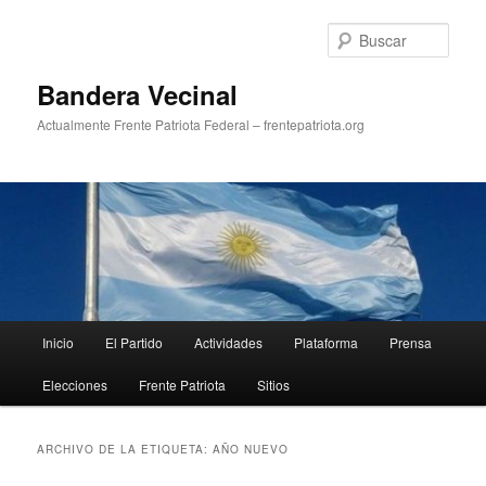
Ir
Ir
al
al
Busc
contenido
contenido
principal
secundario
Bandera Vecinal
Actualmente Frente Patriota Federal – frentepatriota.org
Menú
Inicio
El Partido
Actividades
Plataforma
Prensa
principal
Elecciones
Frente Patriota
Sitios
ARCHIVO DE LA ETIQUETA:
AÑO NUEVO