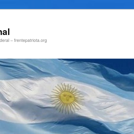
nal
eral – frentepatriota.org