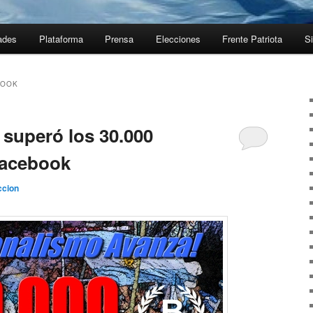
ades
Plataforma
Prensa
Elecciones
Frente Patriota
Si
BOOK
 superó los 30.000
Facebook
cion