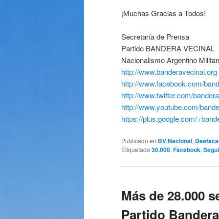
¡Muchas Gracias a Todos!
Secretaría de Prensa
Partido BANDERA VECINAL
Nacionalismo Argentino Militan
http://www.banderavecinal.org
http://www.facebook.com/band
http://www.twitter.com/bandera
http://www.youtube.com/bande
https://plus.google.com/+band
Publicado en
BV Nacional
,
Destaca
Etiquetado
30.000
,
Facebook
,
Segu
Más de 28.000 s
Partido Bandera