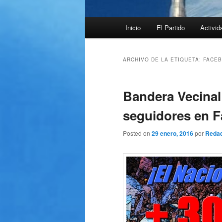
Menú
Inicio
El Partido
Activid
principal
ARCHIVO DE LA ETIQUETA:
FACE
Bandera Vecinal
seguidores en 
Posted on
29 enero, 2016
por
Redac