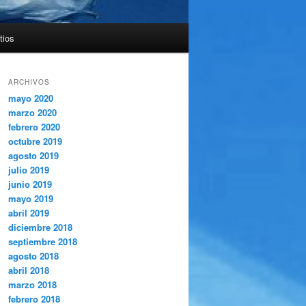
tios
ARCHIVOS
mayo 2020
marzo 2020
febrero 2020
octubre 2019
agosto 2019
julio 2019
junio 2019
mayo 2019
abril 2019
diciembre 2018
septiembre 2018
agosto 2018
abril 2018
marzo 2018
febrero 2018