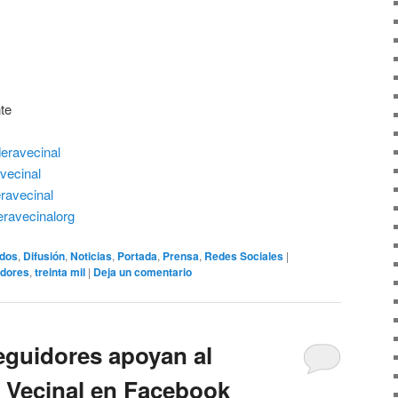
te
eravecinal
vecinal
ravecinal
eravecinalorg
dos
,
Difusión
,
Noticias
,
Portada
,
Prensa
,
Redes Sociales
|
idores
,
treinta mil
|
Deja un comentario
eguidores apoyan al
 Vecinal en Facebook