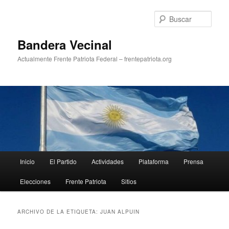
Ir
Ir
al
al
Busc
contenido
contenido
principal
secundario
Bandera Vecinal
Actualmente Frente Patriota Federal – frentepatriota.org
Menú
Inicio
El Partido
Actividades
Plataforma
Prensa
principal
Elecciones
Frente Patriota
Sitios
ARCHIVO DE LA ETIQUETA:
JUAN ALPUIN