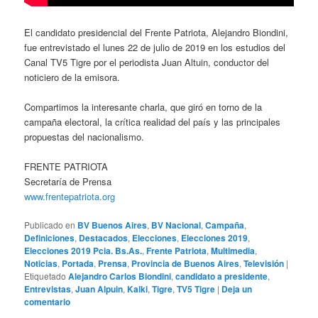
El candidato presidencial del Frente Patriota, Alejandro Biondini,
fue entrevistado el lunes 22 de julio de 2019 en los estudios del
Canal TV5 Tigre por el periodista Juan Altuin, conductor del
noticiero de la emisora.
Compartimos la interesante charla, que giró en torno de la
campaña electoral, la crítica realidad del país y las principales
propuestas del nacionalismo.
FRENTE PATRIOTA
Secretaría de Prensa
www.frentepatriota.org
Publicado en
BV Buenos Aires
,
BV Nacional
,
Campaña
,
Definiciones
,
Destacados
,
Elecciones
,
Elecciones 2019
,
Elecciones 2019 Pcia. Bs.As.
,
Frente Patriota
,
Multimedia
,
Noticias
,
Portada
,
Prensa
,
Provincia de Buenos Aires
,
Televisión
|
Etiquetado
Alejandro Carlos Biondini
,
candidato a presidente
,
Entrevistas
,
Juan Alpuin
,
Kalki
,
Tigre
,
TV5 Tigre
|
Deja un
comentario