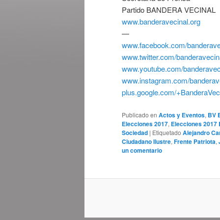
Partido BANDERA VECINAL
www.banderavecinal.org
—
www.facebook.com/banderave
www.twitter.com/banderavecin
www.youtube.com/banderavec
www.instagram.com/banderave
plus.google.com/+BanderaVec
Publicado en
Actos y Eventos
,
BV 
Elecciones 2017
,
Elecciones 2017
Sociedad
|
Etiquetado
Alejandro Car
Ciudadano Ilustre
,
Frente Patriota
,
un comentario