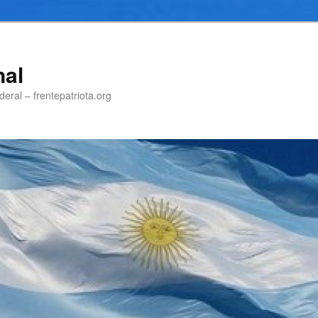
nal
eral – frentepatriota.org