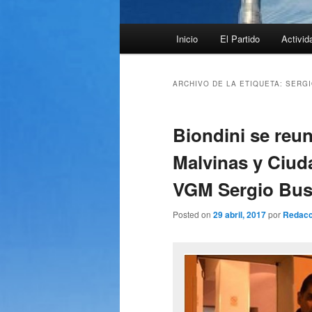
Menú
Inicio
El Partido
Activid
principal
ARCHIVO DE LA ETIQUETA:
SERGI
Biondini se reun
Malvinas y Ciuda
VGM Sergio Bus
Posted on
29 abril, 2017
por
Redacc