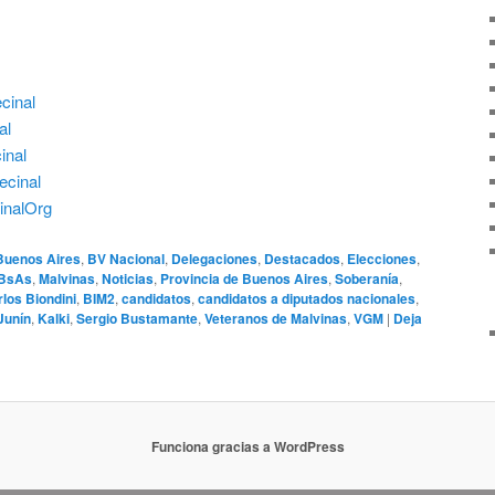
cinal
al
inal
cinal
inalOrg
Buenos Aires
,
BV Nacional
,
Delegaciones
,
Destacados
,
Elecciones
,
 BsAs
,
Malvinas
,
Noticias
,
Provincia de Buenos Aires
,
Soberanía
,
los Biondini
,
BIM2
,
candidatos
,
candidatos a diputados nacionales
,
Junín
,
Kalki
,
Sergio Bustamante
,
Veteranos de Malvinas
,
VGM
|
Deja
Funciona gracias a WordPress