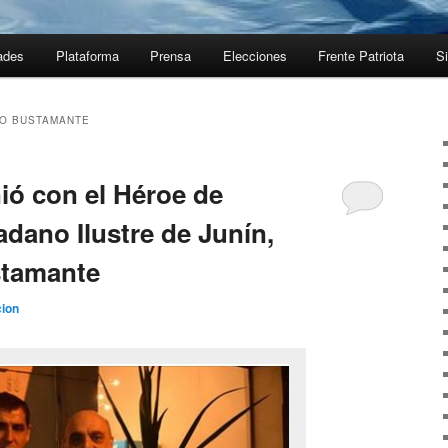
ades
Plataforma
Prensa
Elecciones
Frente Patriota
Si
O BUSTAMANTE
ió con el Héroe de
dano Ilustre de Junín,
tamante
ion