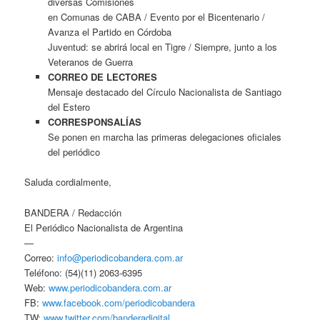
diversas Comisiones
en Comunas de CABA / Evento por el Bicentenario /
Avanza el Partido en Córdoba
Juventud: se abrirá local en Tigre / Siempre, junto a los
Veteranos de Guerra
CORREO DE LECTORES
Mensaje destacado del Círculo Nacionalista de Santiago
del Estero
CORRESPONSALÍAS
Se ponen en marcha las primeras delegaciones oficiales
del periódico
Saluda cordialmente,
BANDERA / Redacción
El Periódico Nacionalista de Argentina
—
Correo:
info@periodicobandera.com.ar
Teléfono: (54)(11) 2063-6395
Web:
www.periodicobandera.com.ar
FB:
www.facebook.com/periodicobandera
TW:
www.twitter.com/banderadigital