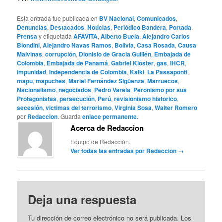
Esta entrada fue publicada en
BV Nacional
,
Comunicados
,
Denuncias
,
Destacados
,
Noticias
,
Periódico Bandera
,
Portada
,
Prensa
y etiquetada
AFAVITA
,
Alberto Buela
,
Alejandro Carlos
Biondini
,
Alejandro Navas Ramos
,
Bolivia
,
Casa Rosada
,
Causa
Malvinas
,
corrupción
,
Dionisio de Gracia Guillén
,
Embajada de
Colombia
,
Embajada de Panamá
,
Gabriel Kloster
,
gas
,
IHCR
,
impunidad
,
Independencia de Colombia
,
Kalki
,
La Passaponti
,
mapu
,
mapuches
,
Mariel Fernández Sigüenza
,
Marruecos
,
Nacionalismo
,
negociados
,
Pedro Varela
,
Peronismo por sus
Protagonistas
,
persecución
,
Perú
,
revisionismo historico
,
secesión
,
victimas del terrorismo
,
Virginia Sosa
,
Walter Romero
por
Redaccion
. Guarda
enlace permanente
.
Acerca de Redaccion
Equipo de Redacción.
Ver todas las entradas por Redaccion
→
Deja una respuesta
Tu dirección de correo electrónico no será publicada.
Los