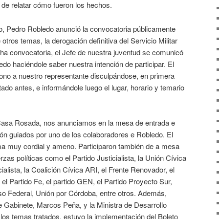
 de relatar cómo fueron los hechos.
ro, Pedro Robledo anunció la convocatoria públicamente
e otros temas, la derogación definitiva del Servicio Militar
icha convocatoria, el Jefe de nuestra juventud se comunicó
do haciéndole saber nuestra intención de participar. El
ono a nuestro representante disculpándose, en primera
tado antes, e informándole luego el lugar, horario y temario
 Casa Rosada, nos anunciamos en la mesa de entrada e
ión guiados por uno de los colaboradores e Robledo. El
ima muy cordial y ameno. Participaron también de a mesa
rzas políticas como el Partido Justicialista, la Unión Cívica
ialista, la Coalición Cívica ARI, el Frente Renovador, el
l Partido Fe, el partido GEN, el Partido Proyecto Sur,
o Federal, Unión por Córdoba, entre otros. Además,
e Gabinete, Marcos Peña, y la Ministra de Desarrollo
e los temas tratados, estuvo la implementación del Boleto