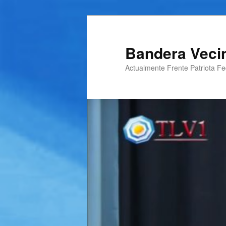
Ir
al
contenido
Bandera Veci
principal
Actualmente Frente Patriota Fed