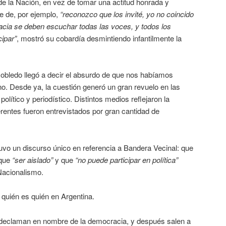
de la Nación, en vez de tomar una actitud honrada y
e de, por ejemplo,
“reconozco que
los invité, yo no coincido
acia
se deben escuchar todas las voces, y todos
los
cipar”
, mostró su cobardía desmintiendo infantilmente la
Robledo llegó a decir el absurdo de que nos habíamos
o. Desde ya, la cuestión generó un gran revuelo en las
olítico y periodístico. Distintos medios reflejaron la
erentes fueron entrevistados por gran cantidad de
tuvo un discurso único en referencia a Bandera Vecinal: que
 que
“ser aislado”
y que
“no puede
participar en política”
 Nacionalismo.
 quién es quién en Argentina.
 declaman en nombre de la democracia, y después salen a