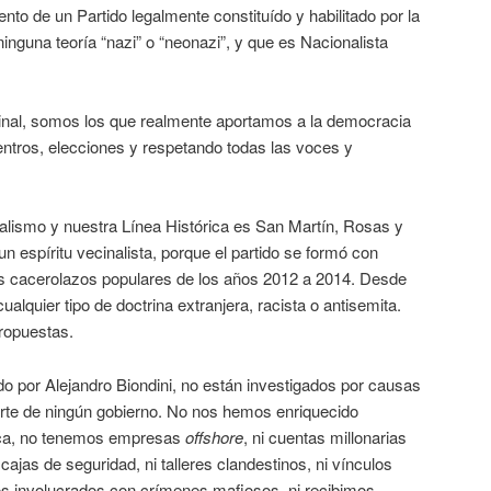
iento de un Partido legalmente constituído y habilitado por la
ninguna teoría “nazi” o “neonazi”, y que es Nacionalista
nal, somos los que realmente aportamos a la democracia
entros, elecciones y respetando todas las voces y
nalismo y nuestra Línea Histórica es San Martín, Rosas y
espíritu vecinalista, porque el partido se formó con
os cacerolazos populares de los años 2012 a 2014. Desde
lquier tipo de doctrina extranjera, racista o antisemita.
propuestas.
o por Alejandro Biondini, no están investigados por causas
arte de ningún gobierno. No nos hemos enriquecido
blica, no tenemos empresas
offshore
, ni cuentas millonarias
 cajas de seguridad, ni talleres clandestinos, ni vínculos
os involucrados con crímenes mafiosos, ni recibimos