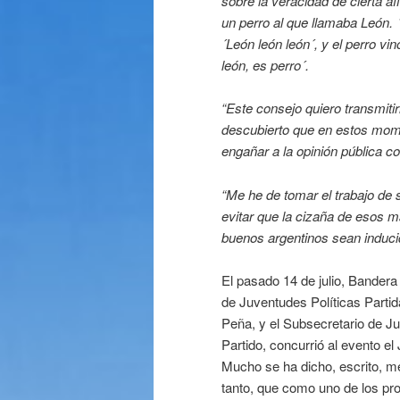
sobre la veracidad de cierta a
un perro al
que llamaba León. ´
´León león león´, y el perro vin
león, es perro´.
“Este consejo quiero transmitir
descubierto que en estos
mome
engañar a la opinión pública c
“Me he de tomar el trabajo de
evitar que la cizaña
de esos m
buenos argentinos sean induci
El pasado 14 de julio, Bander
de Juventudes Políticas Parti
Peña, y el Subsecretario de J
Partido, concurrió al evento e
Mucho se ha dicho, escrito, me
tanto, que como uno de los pr