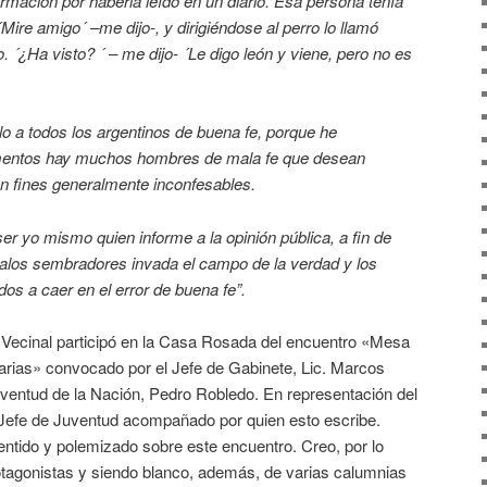
firmación por haberla
leído en un diario. Esa persona tenía
Mire amigo´ –me dijo-, y dirigiéndose
al perro lo llamó
o.
´¿Ha visto? ´ – me dijo- ´Le digo león y viene, pero no
es
lo a todos los argentinos
de buena fe, porque he
ntos hay muchos hombres de mala fe que desean
on fines generalmente
inconfesables.
 ser yo mismo quien
informe a la opinión pública, a fin de
alos sembradores invada el campo de
la verdad y los
dos a
caer en el error de buena fe”.
a Vecinal participó en la Casa Rosada del encuentro «Mesa
darias» convocado por el Jefe de Gabinete, Lic. Marcos
uventud de la Nación, Pedro Robledo. En representación del
l Jefe de Juventud acompañado por quien esto escribe.
ntido y polemizado sobre este encuentro. Creo, por lo
otagonistas y siendo blanco, además, de varias calumnias