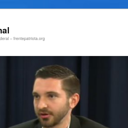
nal
eral – frentepatriota.org