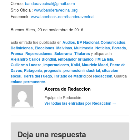
Correo:
banderavecinal@gmail.com
Sitio Oficial:
www.banderavecinal.org
Facebook:
www.facebook.com/banderavecinal
Buenos Aires, 23 de noviembre de 2016
Esta entrada fue publicada en
Audios
,
BV Nacional
,
Comunicados
,
Definiciones
,
Elecciones
,
Malvinas
,
Multimedia
,
Noticias
,
Portada
,
Prensa
,
Repercusiones
,
Soberanía
,
Titulares
y etiquetada
Alejandro Carlos Biondini
,
embajador británico
,
FM La Isla
,
Guillermo Lacaze
,
importaciones
,
Kalki
,
Mauricio Macri
,
Pacto de
Davos
,
Patagonia
,
prognosis
,
promoción industrial
,
situación
social
,
Tierra del Fuego
,
Tratado de Madrid
por
Redaccion
. Guarda
enlace permanente
.
Acerca de Redaccion
Equipo de Redacción.
Ver todas las entradas por Redaccion
→
Deja una respuesta