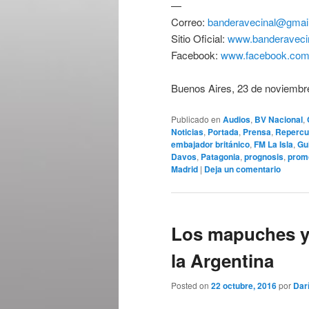
—
Correo:
banderavecinal@gmai
Sitio Oficial:
www.banderavecin
Facebook:
www.facebook.com/
Buenos Aires, 23 de noviembr
Publicado en
Audios
,
BV Nacional
,
Noticias
,
Portada
,
Prensa
,
Repercu
embajador británico
,
FM La Isla
,
Gu
Davos
,
Patagonia
,
prognosis
,
promo
Madrid
|
Deja un comentario
Los mapuches y l
la Argentina
Posted on
22 octubre, 2016
por
Dar