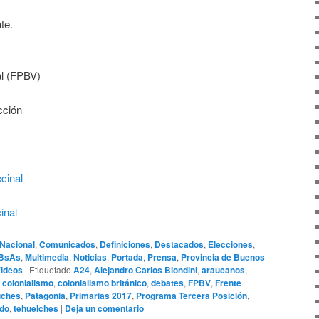
te.
al (FPBV)
cción
cinal
inal
Nacional
,
Comunicados
,
Definiciones
,
Destacados
,
Elecciones
,
 BsAs
,
Multimedia
,
Noticias
,
Portada
,
Prensa
,
Provincia de Buenos
ideos
|
Etiquetado
A24
,
Alejandro Carlos Biondini
,
araucanos
,
,
colonialismo
,
colonialismo británico
,
debates
,
FPBV
,
Frente
ches
,
Patagonia
,
Primarias 2017
,
Programa Tercera Posición
,
ado
,
tehuelches
|
Deja un comentario