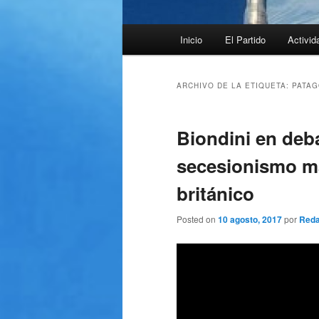
Menú
Inicio
El Partido
Activid
principal
ARCHIVO DE LA ETIQUETA:
PATAG
Biondini en deb
secesionismo m
británico
Posted on
10 agosto, 2017
por
Reda