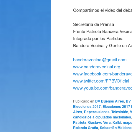
Compartimos el video del deba
Secretaría de Prensa
Frente Patriota Bandera Vecin
Integrado por los Partidos:
Bandera Vecinal y Gente en A
—
banderavecinal@gmail.com
www.banderavecinal.org
www.facebook.com/banderave
www.twitter.com/FPBVOficial
www.youtube.com/banderavec
Publicado en
BV Buenos Aires
,
BV 
Elecciones 2017
,
Elecciones 2017
Aires
,
Repercusiones
,
Televisión
,
V
candidatos a diputados nacionales
Patriota
,
Gustavo Vera
,
Kalki
,
mapu
Rolando Graña
,
Sebastián Maldon