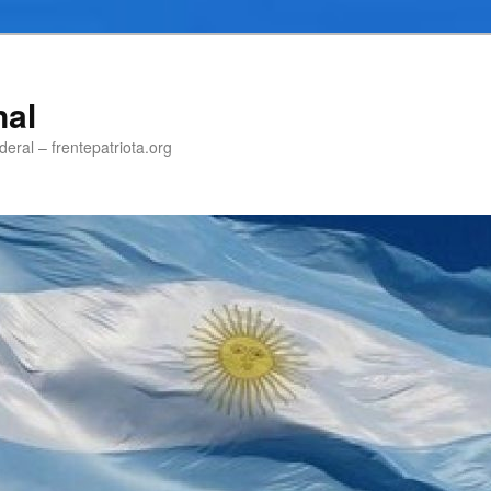
nal
eral – frentepatriota.org