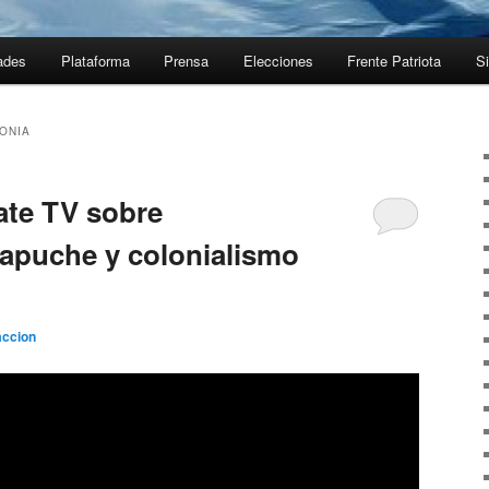
ades
Plataforma
Prensa
Elecciones
Frente Patriota
Si
ONIA
ate TV sobre
apuche y colonialismo
ccion