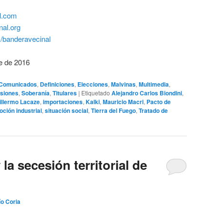
l.com
al.org
banderavecinal
e de 2016
Comunicados
,
Definiciones
,
Elecciones
,
Malvinas
,
Multimedia
,
siones
,
Soberanía
,
Titulares
|
Etiquetado
Alejandro Carlos Biondini
,
illermo Lacaze
,
importaciones
,
Kalki
,
Mauricio Macri
,
Pacto de
ción industrial
,
situación social
,
Tierra del Fuego
,
Tratado de
a secesión territorial de
ío Coria