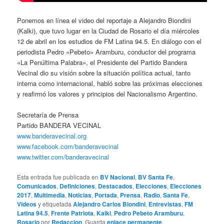
Ponemos en línea el video del reportaje a Alejandro Biondini
(Kalki), que tuvo lugar en la Ciudad de Rosario el día miércoles
12 de abril en los estudios de FM Latina 94.5. En diálogo con el
periodista Pedro «Pebeto» Aramburu, conductor del programa
«La Penúltima Palabra», el Presidente del Partido Bandera
Vecinal dio su visión sobre la situación política actual, tanto
interna como internacional, habló sobre las próximas elecciones
y reafirmó los valores y principios del Nacionalismo Argentino.
Secretaría de Prensa
Partido BANDERA VECINAL
www.banderavecinal.org
www.facebook.com/banderavecinal
www.twitter.com/banderavecinal
Esta entrada fue publicada en
BV Nacional
,
BV Santa Fe
,
Comunicados
,
Definiciones
,
Destacados
,
Elecciones
,
Elecciones
2017
,
Multimedia
,
Noticias
,
Portada
,
Prensa
,
Radio
,
Santa Fe
,
Videos
y etiquetada
Alejandro Carlos Biondini
,
Entrevistas
,
FM
Latina 94.5
,
Frente Patriota
,
Kalki
,
Pedro Pebeto Aramburu
,
Rosario
por
Redaccion
. Guarda
enlace permanente
.