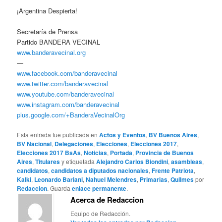
¡Argentina Despierta!
Secretaría de Prensa
Partido BANDERA VECINAL
www.banderavecinal.org
—
www.facebook.com/banderavecinal
www.twitter.com/banderavecinal
www.youtube.com/banderavecinal
www.instagram.com/banderavecinal
plus.google.com/+BanderaVecinalOrg
Esta entrada fue publicada en
Actos y Eventos
,
BV Buenos Aires
,
BV Nacional
,
Delegaciones
,
Elecciones
,
Elecciones 2017
,
Elecciones 2017 BsAs
,
Noticias
,
Portada
,
Provincia de Buenos
Aires
,
Titulares
y etiquetada
Alejandro Carlos Biondini
,
asambleas
,
candidatos
,
candidatos a diputados nacionales
,
Frente Patriota
,
Kalki
,
Leonardo Bariani
,
Nahuel Melendres
,
Primarias
,
Quilmes
por
Redaccion
. Guarda
enlace permanente
.
Acerca de Redaccion
Equipo de Redacción.