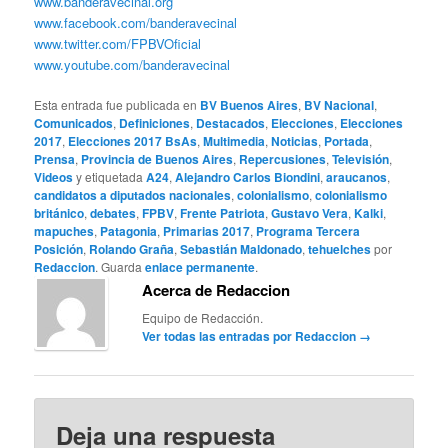
www.banderavecinal.org
www.facebook.com/banderavecinal
www.twitter.com/FPBVOficial
www.youtube.com/banderavecinal
Esta entrada fue publicada en
BV Buenos Aires
,
BV Nacional
,
Comunicados
,
Definiciones
,
Destacados
,
Elecciones
,
Elecciones
2017
,
Elecciones 2017 BsAs
,
Multimedia
,
Noticias
,
Portada
,
Prensa
,
Provincia de Buenos Aires
,
Repercusiones
,
Televisión
,
Videos
y etiquetada
A24
,
Alejandro Carlos Biondini
,
araucanos
,
candidatos a diputados nacionales
,
colonialismo
,
colonialismo
británico
,
debates
,
FPBV
,
Frente Patriota
,
Gustavo Vera
,
Kalki
,
mapuches
,
Patagonia
,
Primarias 2017
,
Programa Tercera
Posición
,
Rolando Graña
,
Sebastián Maldonado
,
tehuelches
por
Redaccion
. Guarda
enlace permanente
.
Acerca de Redaccion
Equipo de Redacción.
Ver todas las entradas por Redaccion
→
Deja una respuesta