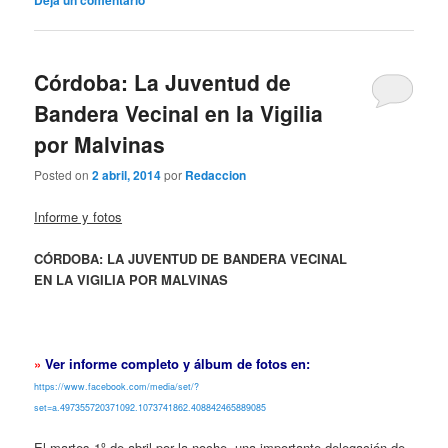
Córdoba: La Juventud de
Bandera Vecinal en la Vigilia
por Malvinas
Posted on
2 abril, 2014
por
Redaccion
Informe y fotos
CÓRDOBA: LA JUVENTUD DE BANDERA VECINAL
EN LA VIGILIA POR MALVINAS
»
Ver informe completo y álbum de fotos en:
https://www.facebook.com/media/set/?
set=a.497355720371092.1073741862.408842465889085
El martes 1º de abril por la noche, una importante delegación de