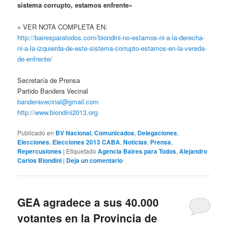
sistema corrupto, estamos enfrente»
» VER NOTA COMPLETA EN:
http://bairesparatodos.com/biondini-no-estamos-ni-a-la-derecha-
ni-a-la-izquierda-de-este-sistema-corrupto-estamos-en-la-vereda-
de-enfrente/
Secretaría de Prensa
Partido Bandera Vecinal
banderavecinal@gmail.com
http://www.biondini2013.org
Publicado en
BV Nacional
,
Comunicados
,
Delegaciones
,
Elecciones
,
Elecciones 2013 CABA
,
Noticias
,
Prensa
,
Repercusiones
|
Etiquetado
Agencia Baires para Todos
,
Alejandro
Carlos Biondini
|
Deja un comentario
GEA agradece a sus 40.000
votantes en la Provincia de