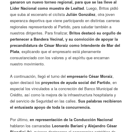
ganaron un nuevo torneo regional, para que se las lleve al
Líder Nacional como muestra de Lealtad
. Luego, Britos pidió
que suba al escenario el ciclista
Julián González
, otra joven
esperanza deportiva que viene participando en distintas carreras
regionales representando al Partido, para saludar también a
nuestros dirigentes. Para finalizar,
Britos destacó su orgullo de
pertenecer a Bandera Vecinal, y su convicción de apoyar la
precandidatura de César Moraiz como Intendente de Mar del
Plata
, explicando que el empresario está plenamente
consustanciado con los valores y el espíritu que encarnan
nuestro movimiento.
A continuación, llegó el turno del
empresario César Moraiz
,
quien destacó los
proyectos de ayuda social del Partido
, en
especial los vinculados a la concreción del Banco Municipal de
Crédito, así como la mejora de la infraestructura hospitalaria y
del servicio de Seguridad en las calles.
Sus palabras recibieron
el entusiasta apoyo de toda la concurrencia.
Por último,
en representación de la Conducción Nacional
hablaron los camaradas
Leonardo Bariani y Alejandro César
Biondini (h)
, quienes destacaron el compromiso patriótico de