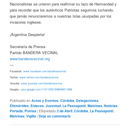
Nacionalistas se unieron para reafirmar su lazo de Hermandad y
para recordar que los auténticos Patriotas seguimos luchando,
que jamás renunciaremos a nuestras Islas usurpadas por los
invasores ingleses.
¡Argentina Despierta!
Secretaría de Prensa
Partido BANDERA VECINAL
www.banderavecinal.org
—
Facebook:
www.facebook.com/banderavecinal
Twitter:
www.twitter.com/banderavecinal
Youtube:
www.youtube.com/banderavecinal
Google+:
plus.google.com/110113531946949211998
Publicado en
Actos y Eventos
,
Córdoba
,
Delegaciones
,
Efemérides
,
Enlaces
,
Juventud
,
La Passaponti
,
Malvinas
,
Noticias
,
Portada
,
Prensa
|
Etiquetado
2 de Abril
,
Córdoba
,
La Passaponti
,
Malvinas
,
Vigilia
|
Deja un comentario