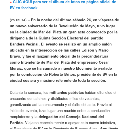
»
CLIC AQUÍ para ver el álbum de fotos en página oficial de
BV en facebook
(25.05.14) –
En la noche del último sábado 24, en vísperas de
un nuevo aniversario de la Revolución de Mayo, tuvo lugar
en la ciudad de Mar del Plata un gran acto convocado por la
dirigencia de la Quinta Sección Electoral del partido
Bandera Vecinal. El evento se realizó en un amplio salón
ubicado en la intersección de las calles Edison y Mario
Bravo, y fue el lanzamiento oficial de la precandidatura
como Intendente de Mar del Plata del empresario César
Moraiz, que se ha sumado a nuestro Movimiento avalado
por la conducción de Roberto Britos, presidente de BV en la
ciudad costera y máximo referente de toda la sección.
Durante la semana, los
militantes patriotas
habían difundido el
encuentro con afiches y distribuído miles de volantes,
garantizando así la concurrencia y el éxito del acto. Previo al
inicio del evento, tuvo lugar una reunión entre la conducción
marplatense y la
delegación del
Consejo Nacional del
Partido
. Viajaron especialmente a apoyar esta nueva iniciativa,
el Presidente de BV en la Provincia de Buenos Aires,
Arquitecto