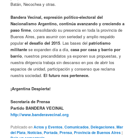
Batán, Necochea y otras.
Bandera Vecinal, expresión político-electoral del
Nacionalismo Argentino, continúa avanzando y creciendo a
paso firme
, consolidando su presencia en toda la provincia de
Buenos Aires, para asumir con seriedad y amplio respaldo
popular
el desafío del 2015
. Las bases del
patriotismo
militante
se expanden día a día,
casa por casa y barrio por
barrio
, nuestros precandidatos ya exponen sus propuestas, y
nuestra dirigencia trabaja sin descanso en pos de abrir los
espacios de unidad, participación y consenso que reclama
nuestra sociedad.
El futuro nos pertenece.
¡Argentina Despierta!
Secretaría de Prensa
Partido BANDERA VECINAL
http://www.banderavecinal.org
Publicado en
Actos y Eventos
,
Comunicados
,
Delegaciones
,
Mar
del Plata
,
Noticias
,
Portada
,
Prensa
,
Provincia de Buenos Aires
|
Deja un comentario