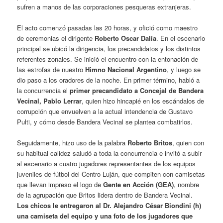
sufren a manos de las corporaciones pesqueras extranjeras.
El acto comenzó pasadas las 20 horas, y ofició como maestro
de ceremonias el dirigente
Roberto Oscar Dalía
. En el escenario
principal se ubicó la dirigencia, los precandidatos y los distintos
referentes zonales. Se inició el encuentro con la entonación de
las estrofas de nuestro
Himno Nacional Argentino
, y luego se
dio paso a los oradores de la noche. En primer término, habló a
la concurrencia el
primer precandidato a Concejal de Bandera
Vecinal, Pablo Lerrar
, quien hizo hincapié en los escándalos de
corrupción que envuelven a la actual intendencia de Gustavo
Pulti, y cómo desde Bandera Vecinal se plantea combatirlos.
Seguidamente, hizo uso de la palabra
Roberto Britos
, quien con
su habitual calidez saludó a toda la concurrencia e invitó a subir
al escenario a cuatro jugadores representantes de los equipos
juveniles de fútbol del Centro Luján, que compiten con camisetas
que llevan impreso el logo de
Gente en Acción (GEA)
, nombre
de la agrupación que Britos lidera dentro de Bandera Vecinal.
Los chicos le entregaron al Dr. Alejandro César Biondini (h)
una camiseta del equipo y una foto de los jugadores que