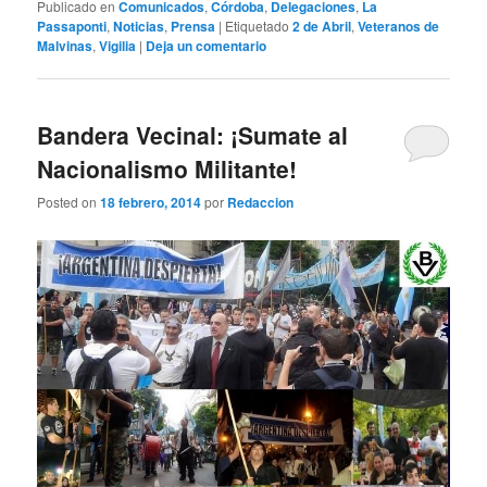
Publicado en
Comunicados
,
Córdoba
,
Delegaciones
,
La
Passaponti
,
Noticias
,
Prensa
|
Etiquetado
2 de Abril
,
Veteranos de
Malvinas
,
Vigilia
|
Deja un comentario
Bandera Vecinal: ¡Sumate al
Nacionalismo Militante!
Posted on
18 febrero, 2014
por
Redaccion