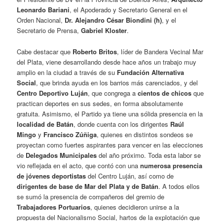
Leonardo Bariani
, el Apoderado y Secretario General en el
Orden Nacional,
Dr. Alejandro César Biondini (h)
, y el
Secretario de Prensa,
Gabriel Kloster
.
Cabe destacar que
Roberto Britos
, líder de Bandera Vecinal Mar
del Plata, viene desarrollando desde hace años un trabajo muy
amplio en la ciudad a través de su
Fundación Alternativa
Social
, que brinda ayuda en los barrios más carenciados, y del
Centro Deportivo Luján
, que congrega a
cientos de chicos
que
practican deportes en sus sedes, en forma absolutamente
gratuita. Asimismo, el Partido ya tiene una sólida presencia en la
localidad de Batán
, donde cuenta con los dirigentes
Raúl
Mingo
y
Francisco Zúñiga
, quienes en distintos sondeos se
proyectan como fuertes aspirantes para vencer en las elecciones
de
Delegados Municipales
del año próximo. Toda esta labor se
vio reflejada en el acto, que contó con una
numerosa presencia
de jóvenes deportistas
del Centro Luján, así como de
dirigentes de base de Mar del Plata y de Batán
. A todos ellos
se sumó la presencia de compañeros del gremio de
Trabajadores Portuarios
, quienes decidieron unirse a la
propuesta del Nacionalismo Social, hartos de la explotación que