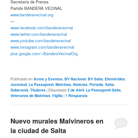
Secretaría de Prensa
Partido BANDERA VECINAL
www.banderavecinal.org
—
www.facebook.com/banderavecinal
www.twitter.com/banderavecinal
www.youtube.com/banderavecinal
www.instagram.com/banderavecinal
plus.google.com/+BanderaVecinalOrg
Publicado en
Actos y Eventos
,
BV Nacional
,
BV Salta
,
Efemérides
,
Juventud
,
La Passaponti
,
Malvinas
,
Noticias
,
Portada
,
Salta
,
Soberanía
,
Titulares
|
Etiquetado
2 de Abril
,
La Passaponti Salta
,
Veteranos de Malvinas
,
Vigilia
|
1
Respuesta
Nuevo murales Malvineros en
la ciudad de Salta