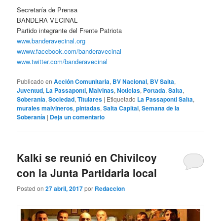
Secretaría de Prensa
BANDERA VECINAL
Partido integrante del Frente Patriota
www.banderavecinal.org
wwww.facebook.com/banderavecinal
www.twitter.com/banderavecinal
Publicado en
Acción Comunitaria
,
BV Nacional
,
BV Salta
,
Juventud
,
La Passaponti
,
Malvinas
,
Noticias
,
Portada
,
Salta
,
Soberanía
,
Sociedad
,
Titulares
|
Etiquetado
La Passaponti Salta
,
murales malvineros
,
pintadas
,
Salta Capital
,
Semana de la
Soberanía
|
Deja un comentario
Kalki se reunió en Chivilcoy
con la Junta Partidaria local
Posted on
27 abril, 2017
por
Redaccion