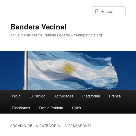
Ir
Ir
al
al
Busc
contenido
contenido
principal
secundario
Bandera Vecinal
Actualmente Frente Patriota Federal – frentepatriota.org
Menú
Inicio
El Partido
Actividades
Plataforma
Prensa
principal
Elecciones
Frente Patriota
Sitios
ARCHIVO DE LA CATEGORÍA:
LA PASSAPONTI