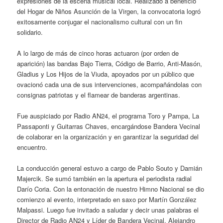
expresiones de la escena musical local. Realizado a beneficio
del Hogar de Niños Asunción de la Virgen, la convocatoria logró
exitosamente conjugar el nacionalismo cultural con un fin
solidario.
A lo largo de más de cinco horas actuaron (por orden de
aparición) las bandas Bajo Tierra, Código de Barrio, Anti-Masón,
Gladius y Los Hijos de la Viuda, apoyados por un público que
ovacionó cada una de sus intervenciones, acompañándolas con
consignas patriotas y el flamear de banderas argentinas.
Fue auspiciado por Radio AN24, el programa Toro y Pampa, La
Passaponti y Guitarras Chaves, encargándose Bandera Vecinal
de colaborar en la organización y en garantizar la seguridad del
encuentro.
La conducción general estuvo a cargo de Pablo Souto y Damián
Majercik. Se sumó también en la apertura el periodista radial
Darío Coria. Con la entonación de nuestro Himno Nacional se dio
comienzo al evento, interpretado en saxo por Martín González
Malpassi. Luego fue invitado a saludar y decir unas palabras el
Director de Radio AN24 y Líder de Bandera Vecinal, Alejandro