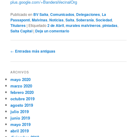
plus.google.com/+BanderaVecinalOrg
Publicado en
BV Salta
,
Comunicados
,
Delegaciones
,
La
Passaponti
,
Malvinas
,
Noticias
,
Salta
,
Soberanía
,
Sociedad
,
Titulares
|
Etiquetado
2 de Abril
,
murales malvineros
,
pintadas
,
Salta Capital
|
Deja un comentario
Navegación
←
Entradas más antiguas
de
entradas
ARCHIVOS
mayo 2020
marzo 2020
febrero 2020
octubre 2019
agosto 2019
julio 2019
junio 2019
mayo 2019
abril 2019