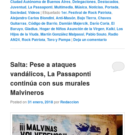
Ciudad Autónoma de Buenos Aires
,
Delegaciones
,
Destacados
,
Juventud
,
La Passaponti
,
Multimedia
,
Música
,
Noticias
,
Portada
,
Sociedad
,
Videos
|
Etiquetado
1er. Festival de Rock Patriota
,
Alejandro Carlos Biondini
,
Anti-Masón
,
Bajo Tierra
,
Chaves
Guitarras
,
Código de Barrio
,
Damián Majercik
,
Darío Coria
,
El
Baruyo
,
Gladius
,
Hogar de Niños Asunción de la Virgen
,
Kalki
,
Los
Hijos de la Viuda
,
Martín González Malpassi
,
Pablo Souto
,
Radio
AN24
,
Rock Patriota
,
Toro y Pampa
|
Deja un comentario
Salta: Pese a ataques
vandálicos, La Passaponti
continúa con sus murales
Malvineros
Posted on
31 enero, 2018
por
Redaccion