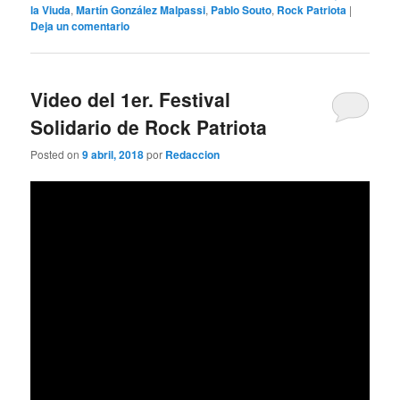
la Viuda
,
Martín González Malpassi
,
Pablo Souto
,
Rock Patriota
|
Deja un comentario
Video del 1er. Festival
Solidario de Rock Patriota
Posted on
9 abril, 2018
por
Redaccion