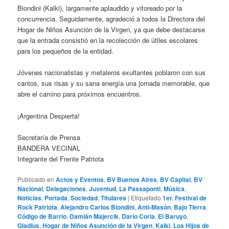
Biondini (Kalki), largamente aplaudido y vitoreado por la
concurrencia. Seguidamente, agradeció a todos la Directora del
Hogar de Niños Asunción de la Virgen, ya que debe destacarse
que la entrada consistió en la recolección de útiles escolares
para los pequeños de la entidad.
Jóvenes nacionalistas y metaleros exultantes poblaron con sus
cantos, sus risas y su sana energía una jornada memorable, que
abre el camino para próximos encuentros.
¡Argentina Despierta!
Secretaría de Prensa
BANDERA VECINAL
Integrante del Frente Patriota
Publicado en
Actos y Eventos
,
BV Buenos Aires
,
BV Capital
,
BV
Nacional
,
Delegaciones
,
Juventud
,
La Passaponti
,
Música
,
Noticias
,
Portada
,
Sociedad
,
Titulares
|
Etiquetado
1er. Festival de
Rock Patriota
,
Alejandro Carlos Biondini
,
Anti-Masón
,
Bajo Tierra
,
Código de Barrio
,
Damián Majercik
,
Darío Coria
,
El Baruyo
,
Gladius
,
Hogar de Niños Asunción de la Virgen
,
Kalki
,
Los Hijos de