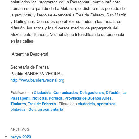
habituados los integrantes de La Passaponti, continuará esta
semana en el partido de La Matanza, el distrito más poblado de
la provincia, y luego se extenderá a Tres de Febrero, San Martín
y Hurlingham. Con estos operativos sumados a las mesas de
difusión, los actos y los diversos medios de propaganda del
Movimiento, Bandera Vecinal sigue intensificando su presencia
en las calles.
¡Argentina Despierta!
Secretaría de Prensa
Partido BANDERA VECINAL
http://www.banderavecinal.org
Publicado en
Ciudadela
,
Comunicados
,
Delegaciones
,
Difusión
,
La
Passaponti
,
Noticias
,
Portada
,
Provincia de Buenos Aires
,
Titulares
,
Tres de Febrero
|
Etiquetado
ciudadela
,
operativos
,
pintadas
|
Deja un comentario
ARCHIVOS
mayo 2020