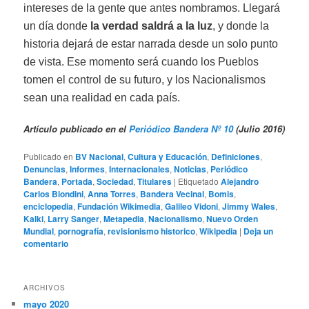
intereses de la gente que antes nombramos. Llegará
un día donde
la verdad saldrá a la luz
, y donde la
historia dejará de estar narrada desde un solo punto
de vista. Ese momento será cuando los Pueblos
tomen el control de su futuro, y los Nacionalismos
sean una realidad en cada país.
Artículo publicado en el
Periódico Bandera Nº 10
(Julio 2016)
Publicado en
BV Nacional
,
Cultura y Educación
,
Definiciones
,
Denuncias
,
Informes
,
Internacionales
,
Noticias
,
Periódico
Bandera
,
Portada
,
Sociedad
,
Titulares
|
Etiquetado
Alejandro
Carlos Biondini
,
Anna Torres
,
Bandera Vecinal
,
Bomis
,
enciclopedia
,
Fundación Wikimedia
,
Galileo Vidoni
,
Jimmy Wales
,
Kalki
,
Larry Sanger
,
Metapedia
,
Nacionalismo
,
Nuevo Orden
Mundial
,
pornografía
,
revisionismo historico
,
Wikipedia
|
Deja un
comentario
ARCHIVOS
mayo 2020