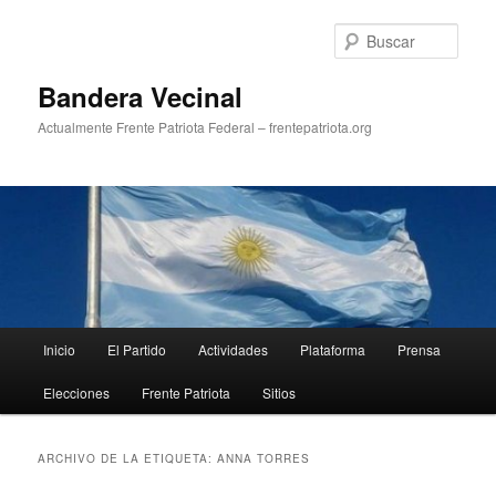
Ir
Ir
al
al
Busc
contenido
contenido
principal
secundario
Bandera Vecinal
Actualmente Frente Patriota Federal – frentepatriota.org
Menú
Inicio
El Partido
Actividades
Plataforma
Prensa
principal
Elecciones
Frente Patriota
Sitios
ARCHIVO DE LA ETIQUETA:
ANNA TORRES