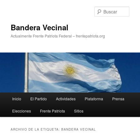
Ir
Ir
al
al
Busc
contenido
contenido
principal
secundario
Bandera Vecinal
Actualmente Frente Patriota Federal – frentepatriota.org
Menú
Inicio
El Partido
Actividades
Plataforma
Prensa
principal
Elecciones
Frente Patriota
Sitios
ARCHIVO DE LA ETIQUETA:
BANDERA VECINAL