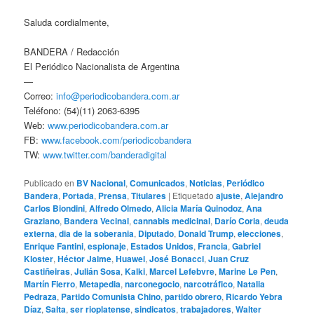
Saluda cordialmente,
BANDERA / Redacción
El Periódico Nacionalista de Argentina
—
Correo:
info@periodicobandera.com.ar
Teléfono: (54)(11) 2063-6395
Web:
www.periodicobandera.com.ar
FB:
www.facebook.com/periodicobandera
TW:
www.twitter.com/banderadigital
Publicado en
BV Nacional
,
Comunicados
,
Noticias
,
Periódico
Bandera
,
Portada
,
Prensa
,
Titulares
|
Etiquetado
ajuste
,
Alejandro
Carlos Biondini
,
Alfredo Olmedo
,
Alicia María Quinodoz
,
Ana
Graziano
,
Bandera Vecinal
,
cannabis medicinal
,
Darío Coria
,
deuda
externa
,
dia de la soberania
,
Diputado
,
Donald Trump
,
elecciones
,
Enrique Fantini
,
espionaje
,
Estados Unidos
,
Francia
,
Gabriel
Kloster
,
Héctor Jaime
,
Huawei
,
José Bonacci
,
Juan Cruz
Castiñeiras
,
Julián Sosa
,
Kalki
,
Marcel Lefebvre
,
Marine Le Pen
,
Martín Fierro
,
Metapedia
,
narconegocio
,
narcotráfico
,
Natalia
Pedraza
,
Partido Comunista Chino
,
partido obrero
,
Ricardo Yebra
Díaz
,
Salta
,
ser rioplatense
,
sindicatos
,
trabajadores
,
Walter