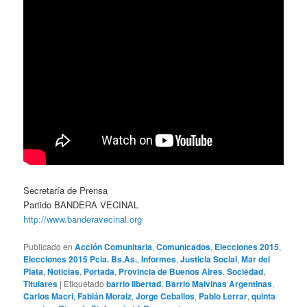
Secretaría de Prensa
Partido BANDERA VECINAL
http://www.banderavecinal.org
Publicado en
Acción Comunitaria
,
Comunicados
,
Elecciones 2015
,
Elecciones 2015 Pcia. Bs.As.
,
Informes
,
Justicia Social
,
Mar del
Plata
,
Noticias
,
Portada
,
Provincia de Buenos Aires
,
Sociedad
,
Titulares
|
Etiquetado
barrio libertad
,
Barrio Malvinas Argentinas
,
Carlos Macri
,
Fabián Moraiz
,
Jorge Ceballos
,
Pablo Lerrar
,
quinta