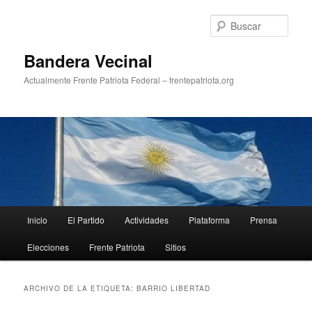
Ir
Ir
al
al
Busc
contenido
contenido
principal
secundario
Bandera Vecinal
Actualmente Frente Patriota Federal – frentepatriota.org
Menú
Inicio
El Partido
Actividades
Plataforma
Prensa
principal
Elecciones
Frente Patriota
Sitios
ARCHIVO DE LA ETIQUETA:
BARRIO LIBERTAD