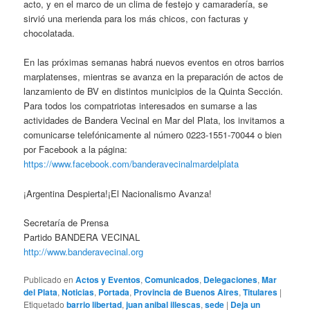
acto, y en el marco de un clima de festejo y camaradería, se
sirvió una merienda para los más chicos, con facturas y
chocolatada.
En las próximas semanas habrá nuevos eventos en otros barrios
marplatenses, mientras se avanza en la preparación de actos de
lanzamiento de BV en distintos municipios de la Quinta Sección.
Para todos los compatriotas interesados en sumarse a las
actividades de Bandera Vecinal en Mar del Plata, los invitamos a
comunicarse telefónicamente al número 0223-1551-70044 o bien
por Facebook a la página:
https://www.facebook.com/banderavecinalmardelplata
¡Argentina Despierta!¡El Nacionalismo Avanza!
Secretaría de Prensa
Partido BANDERA VECINAL
http://www.banderavecinal.org
Publicado en
Actos y Eventos
,
Comunicados
,
Delegaciones
,
Mar
del Plata
,
Noticias
,
Portada
,
Provincia de Buenos Aires
,
Titulares
|
Etiquetado
barrio libertad
,
juan anibal illescas
,
sede
|
Deja un