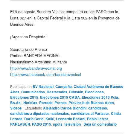
El 9 de agosto Bandera Vecinal competirá en las PASO con la
Lista 327 en la Capital Federal y la Lista 302 en la Provincia de
Buenos Aires.
¡Argentina Despierta!
Secretaría de Prensa
Partido BANDERA VECINAL
Nacionalismo Argentino Militante
http://www.banderavecinal.org
http://www.facebook.com/banderavecinal
Publicado en
BV Nacional
,
Campaña
,
Ciudad Autónoma de Buenos
Aires
,
Comunicados
,
Destacados
,
Difusión
,
Elecciones
,
Elecciones 2015
,
Elecciones 2015 CABA
,
Elecciones 2015 Pcia.
Bs.As.
,
Noticias
,
Portada
,
Prensa
,
Provincia de Buenos Aires
,
Videos
|
Etiquetado
Alejandro Carlos Biondini
,
candidatos
,
candidatos a diputados nacionales
,
candidatos al Parlasur
,
Cintia
Lozada
,
Darío Coria
,
Kalki
,
Leonardo Bariani
,
Pablo Lerrar
,
PARLASUR
,
PASO 2015
,
spots
,
televisión
|
Deja un comentario