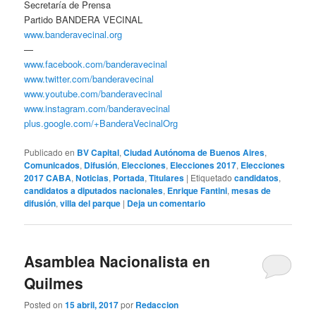
Secretaría de Prensa
Partido BANDERA VECINAL
www.banderavecinal.org
—
www.facebook.com/banderavecinal
www.twitter.com/banderavecinal
www.youtube.com/banderavecinal
www.instagram.com/banderavecinal
plus.google.com/+BanderaVecinalOrg
Publicado en
BV Capital
,
Ciudad Autónoma de Buenos Aires
,
Comunicados
,
Difusión
,
Elecciones
,
Elecciones 2017
,
Elecciones
2017 CABA
,
Noticias
,
Portada
,
Titulares
|
Etiquetado
candidatos
,
candidatos a diputados nacionales
,
Enrique Fantini
,
mesas de
difusión
,
villa del parque
|
Deja un comentario
Asamblea Nacionalista en
Quilmes
Posted on
15 abril, 2017
por
Redaccion