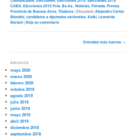
Comunicados
,
Elecciones
,
Elecciones 2015
,
Elecciones 2015
CABA
,
Elecciones 2015 Pcia. Bs.As.
,
Noticias
,
Portada
,
Prensa
,
Provincia de Buenos Aires
,
Titulares
|
Etiquetado
Alejandro Carlos
Biondini
,
candidatos a diputados nacionales
,
Kalki
,
Leonardo
Bariani
|
Deja un comentario
Navegación
Entradas más nuevas
→
de
entradas
ARCHIVOS
mayo 2020
marzo 2020
febrero 2020
octubre 2019
agosto 2019
julio 2019
junio 2019
mayo 2019
abril 2019
diciembre 2018
septiembre 2018