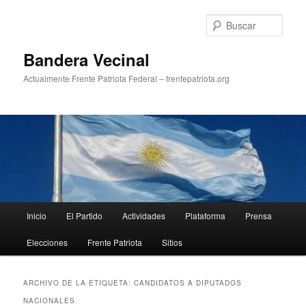
Ir
Ir
al
al
Busc
contenido
contenido
principal
secundario
Bandera Vecinal
Actualmente Frente Patriota Federal – frentepatriota.org
Menú
Inicio
El Partido
Actividades
Plataforma
Prensa
principal
Elecciones
Frente Patriota
Sitios
ARCHIVO DE LA ETIQUETA:
CANDIDATOS A DIPUTADOS
NACIONALES