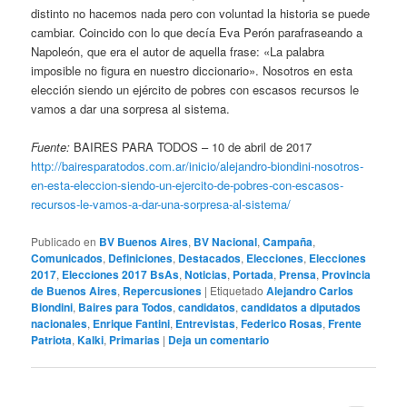
distinto no hacemos nada pero con voluntad la historia se puede
cambiar. Coincido con lo que decía Eva Perón parafraseando a
Napoleón, que era el autor de aquella frase: «La palabra
imposible no figura en nuestro diccionario». Nosotros en esta
elección siendo un ejército de pobres con escasos recursos le
vamos a dar una sorpresa al sistema.
Fuente:
BAIRES PARA TODOS – 10 de abril de 2017
http://bairesparatodos.com.ar/inicio/alejandro-biondini-nosotros-
en-esta-eleccion-siendo-un-ejercito-de-pobres-con-escasos-
recursos-le-vamos-a-dar-una-sorpresa-al-sistema/
Publicado en
BV Buenos Aires
,
BV Nacional
,
Campaña
,
Comunicados
,
Definiciones
,
Destacados
,
Elecciones
,
Elecciones
2017
,
Elecciones 2017 BsAs
,
Noticias
,
Portada
,
Prensa
,
Provincia
de Buenos Aires
,
Repercusiones
|
Etiquetado
Alejandro Carlos
Biondini
,
Baires para Todos
,
candidatos
,
candidatos a diputados
nacionales
,
Enrique Fantini
,
Entrevistas
,
Federico Rosas
,
Frente
Patriota
,
Kalki
,
Primarias
|
Deja un comentario