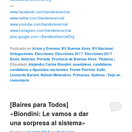
—
www.facebook.com/banderavecinal
www.twitter.com/banderavecinal
www.youtube.com/banderavecinal
www.instagram.com/banderavecinal
plus.google.com/+BanderaVecinalOrg
Publicado en
Actos y Eventos
,
BV Buenos Aires
,
BV Nacional
,
Delegaciones
,
Elecciones
,
Elecciones 2017
,
Elecciones 2017
BsAs
,
Noticias
,
Portada
,
Provincia de Buenos Aires
,
Titulares
|
Etiquetado
Alejandro Carlos Biondini
,
asambleas
,
candidatos
,
candidatos a diputados nacionales
,
Frente Patriota
,
Kalki
,
Leonardo Bariani
,
Nahuel Melendres
,
Primarias
,
Quilmes
|
Deja un
comentario
[Baires para Todos]
«Biondini: Le vamos a dar
una sorpresa al sistema»
Posted on
11 abril, 2017
por
Redaccion