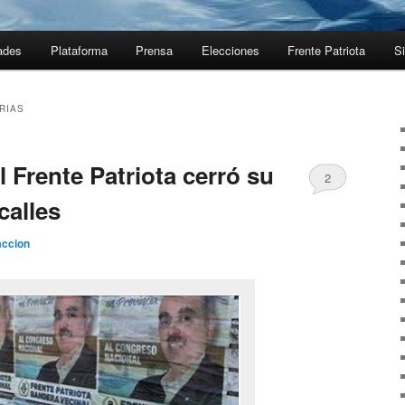
ades
Plataforma
Prensa
Elecciones
Frente Patriota
Si
RIAS
l Frente Patriota cerró su
2
calles
ccion