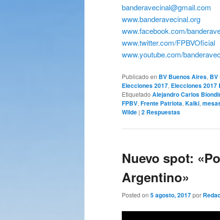
banderavecinal@gmail.com
www.banderavecinal.org
www.facebook.com/banderave
www.twitter.com/FPBVOficial
www.youtube.com/banderavec
Publicado en
BV Buenos Aires
,
BV 
Elecciones 2017
,
Elecciones 2017
Etiquetado
Alejandro Carlos Biondi
FPBV
,
Frente Patriota
,
Kalki
,
mesas
Wilde
|
2
Respuestas
Nuevo spot: «Po
Argentino»
Posted on
5 agosto, 2017
por
Redac