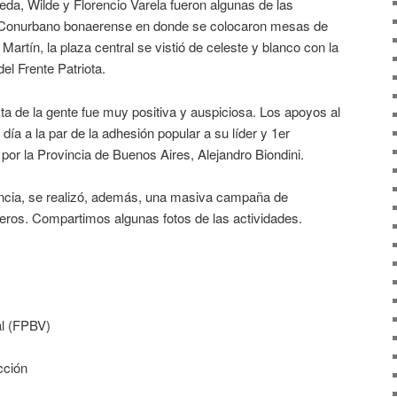
eda, Wilde y Florencio Varela fueron algunas de las
el Conurbano bonaerense en donde se colocaron mesas de
artín, la plaza central se visti
ó de celeste y blanco con la
l Frente Patriota.
ta de la gente fue muy positiva y auspiciosa. Los apoyos al
ía a la par de la adhesión popular a su líder y 1er
por la Provincia de Buenos Aires, Alejandro Biondini.
vincia, se realizó, además, una masiva campaña de
eros. Compartimos algunas fotos de las actividades.
al (FPBV)
cción