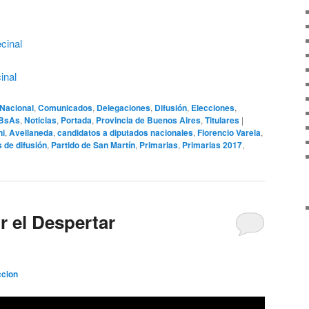
cinal
inal
Nacional
,
Comunicados
,
Delegaciones
,
Difusión
,
Elecciones
,
 BsAs
,
Noticias
,
Portada
,
Provincia de Buenos Aires
,
Titulares
|
ni
,
Avellaneda
,
candidatos a diputados nacionales
,
Florencio Varela
,
 de difusión
,
Partido de San Martín
,
Primarias
,
Primarias 2017
,
r el Despertar
cion