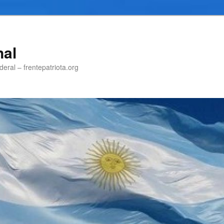
nal
eral – frentepatriota.org