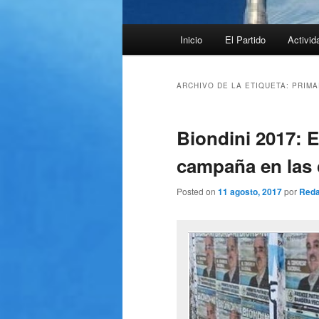
Menú
Inicio
El Partido
Activid
principal
ARCHIVO DE LA ETIQUETA:
PRIMA
Biondini 2017: E
campaña en las 
Posted on
11 agosto, 2017
por
Reda