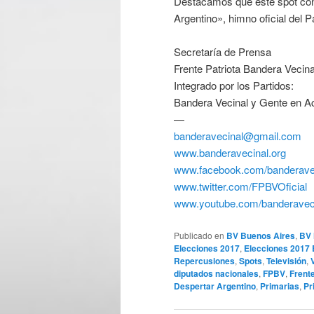
Destacamos que este spot cont
Argentino», himno oficial del P
Secretaría de Prensa
Frente Patriota Bandera Vecin
Integrado por los Partidos:
Bandera Vecinal y Gente en A
—
banderavecinal@gmail.com
www.banderavecinal.org
www.facebook.com/banderave
www.twitter.com/FPBVOficial
www.youtube.com/banderavec
Publicado en
BV Buenos Aires
,
BV 
Elecciones 2017
,
Elecciones 2017
Repercusiones
,
Spots
,
Televisión
,
diputados nacionales
,
FPBV
,
Frente
Despertar Argentino
,
Primarias
,
Pr