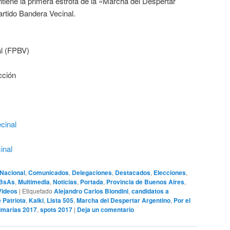
iene la primera estrofa de la «Marcha del Despertar
artido Bandera Vecinal.
al (FPBV)
cción
cinal
inal
Nacional
,
Comunicados
,
Delegaciones
,
Destacados
,
Elecciones
,
 BsAs
,
Multimedia
,
Noticias
,
Portada
,
Provincia de Buenos Aires
,
Videos
|
Etiquetado
Alejandro Carlos Biondini
,
candidatos a
 Patriota
,
Kalki
,
Lista 505
,
Marcha del Despertar Argentino
,
Por el
imarias 2017
,
spots 2017
|
Deja un comentario