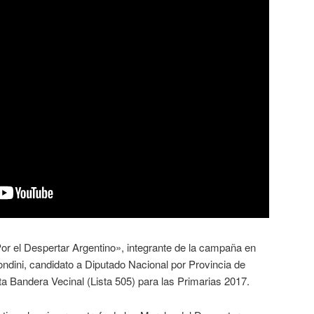
r el Despertar Argentino», integrante de la campaña en
ndini, candidato a Diputado Nacional por Provincia de
ta Bandera Vecinal (Lista 505) para las Primarias 2017.