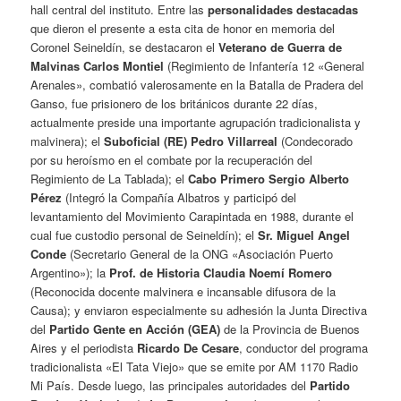
hall central del instituto. Entre las
personalidades destacadas
que dieron el presente a esta cita de honor en memoria del
Coronel Seineldín, se destacaron el
Veterano de Guerra de
Malvinas Carlos Montiel
(Regimiento de Infantería 12 «General
Arenales», combatió valerosamente en la Batalla de Pradera del
Ganso, fue prisionero de los británicos durante 22 días,
actualmente preside una importante agrupación tradicionalista y
malvinera); el
Suboficial (RE) Pedro Villarreal
(Condecorado
por su heroísmo en el combate por la recuperación del
Regimiento de La Tablada); el
Cabo Primero Sergio Alberto
Pérez
(Integró la Compañía Albatros y participó del
levantamiento del Movimiento Carapintada en 1988, durante el
cual fue custodio personal de Seineldín); el
Sr. Miguel Angel
Conde
(Secretario General de la ONG «Asociación Puerto
Argentino»); la
Prof. de Historia Claudia Noemí Romero
(Reconocida docente malvinera e incansable difusora de la
Causa); y enviaron especialmente su adhesión la Junta Directiva
del
Partido Gente en Acción (GEA)
de la Provincia de Buenos
Aires y el periodista
Ricardo De Cesare
, conductor del programa
tradicionalista «El Tata Viejo» que se emite por AM 1170 Radio
Mi País. Desde luego, las principales autoridades del
Partido