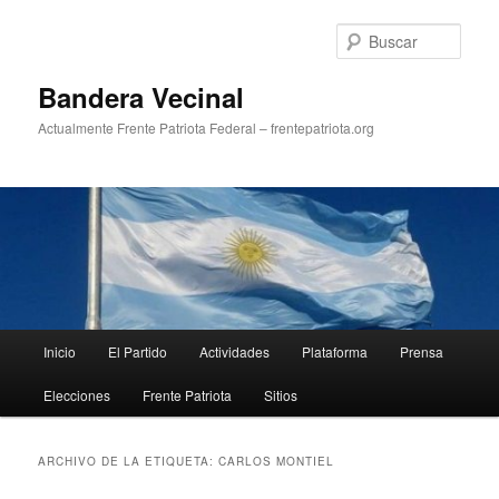
Ir
Ir
al
al
Busc
contenido
contenido
principal
secundario
Bandera Vecinal
Actualmente Frente Patriota Federal – frentepatriota.org
Menú
Inicio
El Partido
Actividades
Plataforma
Prensa
principal
Elecciones
Frente Patriota
Sitios
ARCHIVO DE LA ETIQUETA:
CARLOS MONTIEL