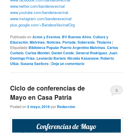
www.twitter.com/banderavecinal
www.youtube.com/banderavecinal
www.instagram.com/banderavecinal
plus.google.com/+BanderaVecinalOrg
Publicado en
Actos y Eventos
,
BV Buenos Aires
,
Cultura y
Educación
,
Malvinas
,
Noticias
,
Portada
,
Soberanía
,
Titulares
|
Etiquetado
Biblioteca Popular Puerto Argentino Malvinas
,
Carlos
Curbelo
,
Carlos Montiel
,
Daniel Conde
,
General Rodríguez
,
Juan
Domingo Frias
,
Leonardo Bariani
,
Nicolás Kasanzew
,
Roberto
Ullúa
,
Susana Saelices
|
Deja un comentario
Ciclo de conferencias de
3
Mayo en Casa Patria
Posted on
5 mayo, 2016
por
Redaccion