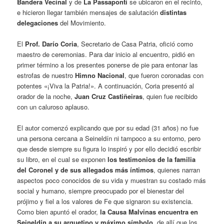
Bandera Vecinal
y de
La Passaponti
se ubicaron en el recinto,
e hicieron llegar también mensajes de salutación
distintas
delegaciones
del Movimiento.
El
Prof. Darío Coria
, Secretario de Casa Patria, ofició como
maestro de ceremonias. Para dar inicio al encuentro, pidió en
primer término a los presentes ponerse de pie para entonar las
estrofas de nuestro
Himno Nacional
, que fueron coronadas con
potentes «¡Viva la Patria!». A continuación, Coria presentó al
orador de la noche,
Juan Cruz Castiñeiras
, quien fue recibido
con un caluroso aplauso.
El autor comenzó explicando que por su edad (31 años) no fue
una persona cercana a Seineldín ni tampoco a su entorno, pero
que desde siempre su figura lo inspiró y por ello decidió escribir
su libro, en el cual se exponen
los testimonios de la familia
del Coronel y de sus allegados más íntimos
, quienes narran
aspectos poco conocidos de su vida y muestran su costado más
social y humano, siempre preocupado por el bienestar del
prójimo y fiel a los valores de Fe que signaron su existencia.
Como bien apuntó el orador,
la Causa Malvinas encuentra en
Seineldín a su arquetipo y máximo símbolo
, de allí que los