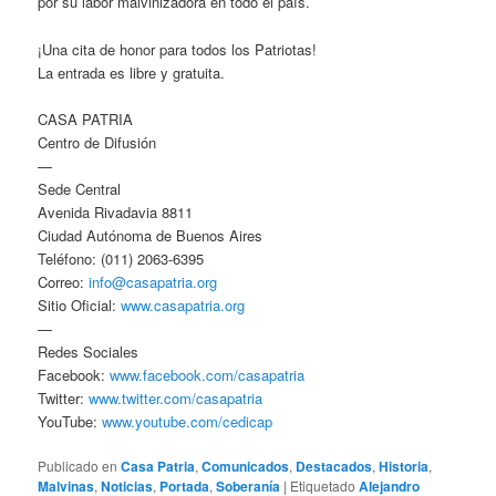
por su labor malvinizadora en todo el país.
¡Una cita de honor para todos los Patriotas!
La entrada es libre y gratuita.
CASA PATRIA
Centro de Difusión
—
Sede Central
Avenida Rivadavia 8811
Ciudad Autónoma de Buenos Aires
Teléfono: (011) 2063-6395
Correo:
info@casapatria.org
Sitio Oficial:
www.casapatria.org
—
Redes Sociales
Facebook:
www.facebook.com/casapatria
Twitter:
www.twitter.com/casapatria
YouTube:
www.youtube.com/cedicap
Publicado en
Casa Patria
,
Comunicados
,
Destacados
,
Historia
,
Malvinas
,
Noticias
,
Portada
,
Soberanía
|
Etiquetado
Alejandro