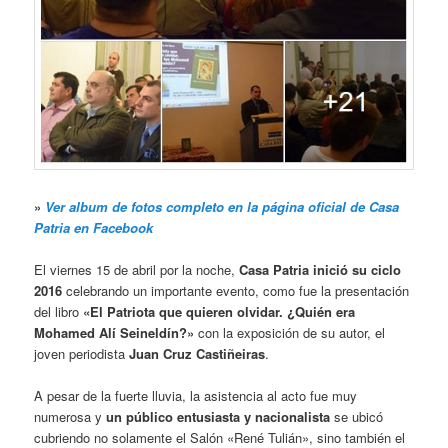
»
Ver album de fotos completo en la página oficial de Casa
Patria en Facebook
El viernes 15 de abril por la noche,
Casa Patria inició su ciclo
2016
celebrando un importante evento, como fue la presentación
del libro
«El Patriota que quieren olvidar. ¿Quién era
Mohamed Alí Seineldín?»
con la exposición de su autor, el
joven periodista
Juan Cruz Castiñeiras
.
A pesar de la fuerte lluvia, la asistencia al acto fue muy
numerosa y
un público entusiasta y nacionalista
se ubicó
cubriendo no solamente el Salón «René Tulián», sino también el