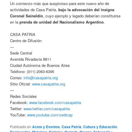
Un comienzo más que auspicioso para este nuevo año de
actividades de Casa Patria,
bajo la advocación del insigne
Coronel Seineldín
, cuyo ejemplo y legado deberían constituirse
en la
prenda de unidad del Nacionalismo Argentino
.
CASA PATRIA
Centro de Difusión
—
Sede Central
Avenida Rivadavia 8811
Ciudad Autónoma de Buenos Aires
Teléfono: (011) 2063-6395
Correo:
info@casapatria.org
Sitio Oficial:
www.casapatria.org
—
Redes Sociales
Facebook:
www.facebook.com/casapatria
Twitter:
www.twitter.com/casapatria
YouTube:
www.youtube.com/cedicap
Publicado en
Actos y Eventos
,
Casa Patria
,
Cultura y Educación
,
Destacados
,
Malvinas
,
Noticias
,
Portada
,
Prensa
,
Soberanía
|