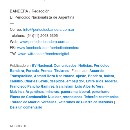
BANDERA / Redacción
El Periódico Nacionalista de Argentina
—
Correo:
info@periodicobandera.com.ar
Teléfono: (54)(11) 2063-6395
Web:
www.periodicobandera.com.ar
FB:
www.facebook.com/periodicobandera
TW:
www.twitter.com/banderadigital
Publicado en
BV Nacional
,
Comunicados
,
Noticias
,
Periódico
Bandera
,
Portada
,
Prensa
,
Titulares
|
Etiquetado
Acuerdo
Transpacífico
,
Ahmad Reza Kheirmand
,
ajuste
,
Bandera
,
boicot
,
caudillo
,
Charles Lewis
,
despidos
,
embajador
,
Entre Rios
,
federal
,
Francisco Pancho Ramírez
,
Irán
,
Islam
,
Luis Alberto Vera
,
Malvinas Argentinas
,
mineras
,
panorama laboral
,
peronismo
,
Planta de Combustible Nuclear
,
retenciones
,
Teherán
,
testimonios
,
Tratado de Madrid
,
Versalles
,
Veteranos de Guerra de Malvinas
|
Deja un comentario
ARCHIVOS