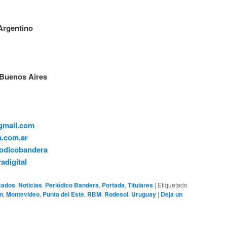
Argentino
 Buenos Aires
gmail.com
.com.ar
odicobandera
adigital
cados
,
Noticias
,
Periódico Bandera
,
Portada
,
Titulares
|
Etiquetado
ón
,
Montevideo
,
Punta del Este
,
RBM
,
Rodesol
,
Uruguay
|
Deja un