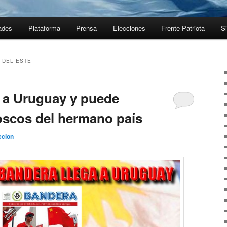
ades
Plataforma
Prensa
Elecciones
Frente Patriota
Si
 DEL ESTE
 a Uruguay y puede
ioscos del hermano país
cion