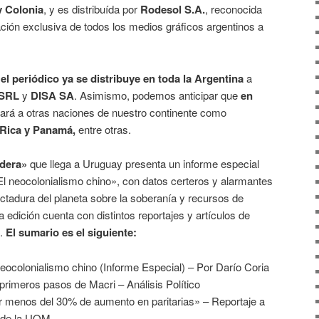
y Colonia
, y es distribuída por
Rodesol S.A.
, reconocida
ción exclusiva de todos los medios gráficos argentinos a
e
el periódico ya se distribuye en toda la Argentina
a
SRL
y
DISA SA
. Asimismo, podemos anticipar que
en
ará a otras naciones de nuestro continente como
 Rica y Panamá,
entre otras.
dera»
que llega a Uruguay presenta un informe especial
: El neocolonialismo chino», con datos certeros y alarmantes
ctadura del planeta sobre la soberanía y recursos de
 edición cuenta con distintos reportajes y artículos de
l.
El sumario es el siguiente:
 neocolonialismo chino (Informe Especial) – Por Darío Coria
rimeros pasos de Macri – Análisis Político
 menos del 30% de aumento en paritarias» – Reportaje a
 de la UOM