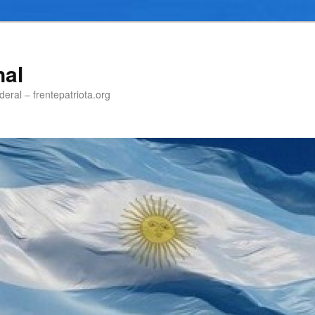
nal
eral – frentepatriota.org