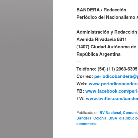
BANDERA / Redacción
Periódico del Nacionalismo 
—
Administración y Redacción
Avenida Rivadavia 8811
(1407) Ciudad Autónoma de
República Argentina
—
Teléfono: (54) (11) 2063-6395
Correo:
periodicobandera@
Web:
www.periodicobandera
FB:
www.facebook.com/peri
TW:
www.twitter.com/bander
Publicado en
BV Nacional
,
Comuni
Bandera
,
Colonia
,
DISA
,
distribuci
comentario