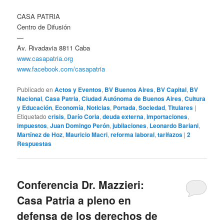
CASA PATRIA
Centro de Difusión
—
Av. Rivadavia 8811 Caba
www.casapatria.org
www.facebook.com/casapatria
Publicado en
Actos y Eventos
,
BV Buenos Aires
,
BV Capital
,
BV
Nacional
,
Casa Patria
,
Ciudad Autónoma de Buenos Aires
,
Cultura
y Educación
,
Economía
,
Noticias
,
Portada
,
Sociedad
,
Titulares
|
Etiquetado
crisis
,
Darío Coria
,
deuda externa
,
importaciones
,
impuestos
,
Juan Domingo Perón
,
jubilaciones
,
Leonardo Bariani
,
Martínez de Hoz
,
Mauricio Macri
,
reforma laboral
,
tarifazos
|
2
Respuestas
Conferencia Dr. Mazzieri:
Casa Patria a pleno en
defensa de los derechos de