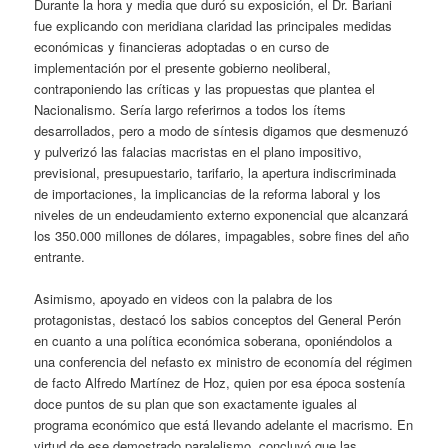
Durante la hora y media que duró su exposición, el Dr. Bariani
fue explicando con meridiana claridad las principales medidas
económicas y financieras adoptadas o en curso de
implementación por el presente gobierno neoliberal,
contraponiendo las críticas y las propuestas que plantea el
Nacionalismo. Sería largo referirnos a todos los ítems
desarrollados, pero a modo de síntesis digamos que desmenuzó
y pulverizó las falacias macristas en el plano impositivo,
previsional, presupuestario, tarifario, la apertura indiscriminada
de importaciones, la implicancias de la reforma laboral y los
niveles de un endeudamiento externo exponencial que alcanzará
los 350.000 millones de dólares, impagables, sobre fines del año
entrante.
Asimismo, apoyado en videos con la palabra de los
protagonistas, destacó los sabios conceptos del General Perón
en cuanto a una política económica soberana, oponiéndolos a
una conferencia del nefasto ex ministro de economía del régimen
de facto Alfredo Martínez de Hoz, quien por esa época sostenía
doce puntos de su plan que son exactamente iguales al
programa económico que está llevando adelante el macrismo. En
virtud de ese demostrado paralelismo, concluyó que las