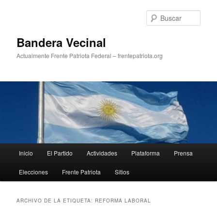
Ir
Ir
al
al
Busc
contenido
contenido
principal
secundario
Bandera Vecinal
Actualmente Frente Patriota Federal – frentepatriota.org
Menú
Inicio
El Partido
Actividades
Plataforma
Prensa
principal
Elecciones
Frente Patriota
Sitios
ARCHIVO DE LA ETIQUETA:
REFORMA LABORAL