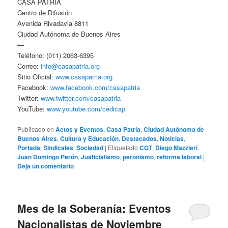
CASA PATRIA
Centro de Difusión
Avenida Rivadavia 8811
Ciudad Autónoma de Buenos Aires
—
Teléfono: (011) 2063-6395
Correo:
info@casapatria.org
Sitio Oficial:
www.casapatria.org
Facebook:
www.facebook.com/casapatria
Twitter:
www.twitter.com/casapatria
YouTube:
www.youtube.com/cedicap
Publicado en
Actos y Eventos
,
Casa Patria
,
Ciudad Autónoma de
Buenos Aires
,
Cultura y Educación
,
Destacados
,
Noticias
,
Portada
,
Sindicales
,
Sociedad
|
Etiquetado
CGT
,
Diego Mazzieri
,
Juan Domingo Perón
,
Justicialismo
,
peronismo
,
reforma laboral
|
Deja un comentario
Mes de la Soberanía: Eventos
Nacionalistas de Noviembre