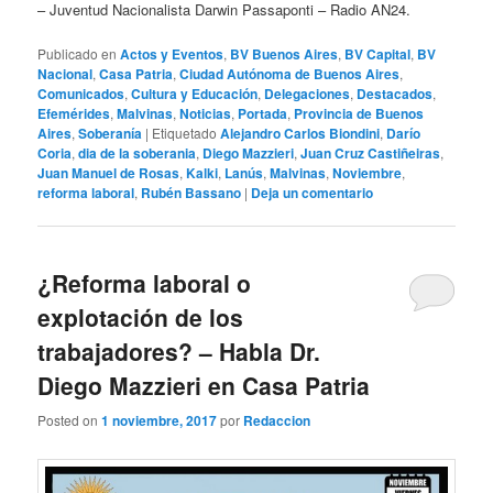
– Juventud Nacionalista Darwin Passaponti – Radio AN24.
Publicado en
Actos y Eventos
,
BV Buenos Aires
,
BV Capital
,
BV
Nacional
,
Casa Patria
,
Ciudad Autónoma de Buenos Aires
,
Comunicados
,
Cultura y Educación
,
Delegaciones
,
Destacados
,
Efemérides
,
Malvinas
,
Noticias
,
Portada
,
Provincia de Buenos
Aires
,
Soberanía
|
Etiquetado
Alejandro Carlos Biondini
,
Darío
Coria
,
dia de la soberania
,
Diego Mazzieri
,
Juan Cruz Castiñeiras
,
Juan Manuel de Rosas
,
Kalki
,
Lanús
,
Malvinas
,
Noviembre
,
reforma laboral
,
Rubén Bassano
|
Deja un comentario
¿Reforma laboral o
explotación de los
trabajadores? – Habla Dr.
Diego Mazzieri en Casa Patria
Posted on
1 noviembre, 2017
por
Redaccion