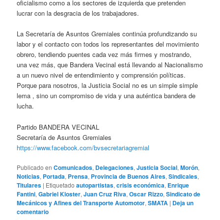
oficialismo como a los sectores de izquierda que pretenden
lucrar con la desgracia de los trabajadores.
La Secretaría de Asuntos Gremiales continúa profundizando su
labor y el contacto con todos los representantes del movimiento
obrero, tendiendo puentes cada vez más firmes y mostrando,
una vez más, que Bandera Vecinal está llevando al Nacionalismo
a un nuevo nivel de entendimiento y comprensión políticas.
Porque para nosotros, la Justicia Social no es un simple simple
lema , sino un compromiso de vida y una auténtica bandera de
lucha.
Partido BANDERA VECINAL
Secretaría de Asuntos Gremiales
https://www.facebook.com/bvsecretariagremial
Publicado en
Comunicados
,
Delegaciones
,
Justicia Social
,
Morón
,
Noticias
,
Portada
,
Prensa
,
Provincia de Buenos Aires
,
Sindicales
,
Titulares
|
Etiquetado
autopartistas
,
crisis económica
,
Enrique
Fantini
,
Gabriel Kloster
,
Juan Cruz Riva
,
Oscar Rizzo
,
Sindicato de
Mecánicos y Afines del Transporte Automotor
,
SMATA
|
Deja un
comentario