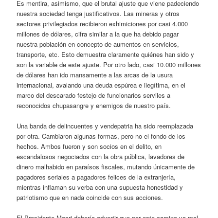
Es mentira, asimismo, que el brutal ajuste que viene padeciendo
nuestra sociedad tenga justificativos. Las mineras y otros
sectores privilegiados recibieron exhimiciones por casi 4.000
millones de dólares, cifra similar a la que ha debido pagar
nuestra población en concepto de aumentos en servicios,
transporte, etc. Esto demuestra claramente quiénes han sido y
son la variable de este ajuste. Por otro lado, casi 10.000 millones
de dólares han ido mansamente a las arcas de la usura
internacional, avalando una deuda espúrea e ilegítima, en el
marco del descarado festejo de funcionarios serviles a
reconocidos chupasangre y enemigos de nuestro país.
Una banda de delincuentes y vendepatria ha sido reemplazada
por otra. Cambiaron algunas formas, pero no el fondo de los
hechos. Ambos fueron y son socios en el delito, en
escandalosos negociados con la obra pública, lavadores de
dinero malhabido en paraísos fiscales, mutando únicamente de
pagadores seriales a pagadores felices de la extranjería,
mientras inflaman su verba con una supuesta honestidad y
patriotismo que en nada coincide con sus acciones.
El Presidente Macri debería advertir que por este camino va mal.