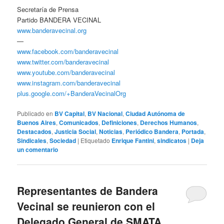
Secretaría de Prensa
Partido BANDERA VECINAL
www.banderavecinal.org
—
www.facebook.com/banderavecinal
www.twitter.com/banderavecinal
www.youtube.com/banderavecinal
www.instagram.com/banderavecinal
plus.google.com/+BanderaVecinalOrg
Publicado en
BV Capital
,
BV Nacional
,
Ciudad Autónoma de
Buenos Aires
,
Comunicados
,
Definiciones
,
Derechos Humanos
,
Destacados
,
Justicia Social
,
Noticias
,
Periódico Bandera
,
Portada
,
Sindicales
,
Sociedad
|
Etiquetado
Enrique Fantini
,
sindicatos
|
Deja
un comentario
Representantes de Bandera
Vecinal se reunieron con el
Delegado General de SMATA