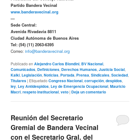
Partido Bandera Vecinal
www.banderavecinal.org
—
Sede Central:
Avenida Rivadavia 8811
Ciudad Autónoma de Buenos Aires
Tel: (54) (11) 2063-6395
Correo:
info@banderavecinal.org
Publicado en
Alejandro Carlos Biondini
,
BV Nacional
,
Comunicados
,
Definiciones
,
Derechos Humanos
,
Justicia Social
,
Kalki
,
Legislación
,
Noticias
,
Portada
,
Prensa
,
Sindicales
,
Sociedad
,
Titulares
|
Etiquetado
Congreso Nacional
,
corrupción
,
despidos
,
ley
,
Ley Antidespidos
,
Ley de Emergencia Ocupacional
,
Mauricio
Macri
,
respeto institucional
,
veto
|
Deja un comentario
Reunión del Secretario
Gremial de Bandera Vecinal
con el Secretario Gral. del