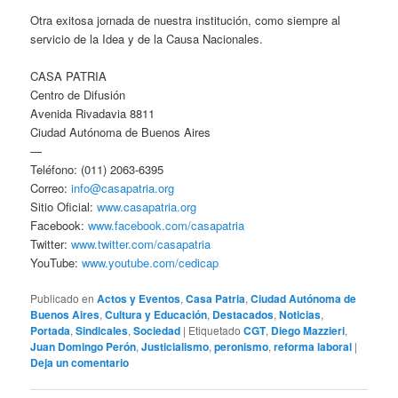
Otra exitosa jornada de nuestra institución, como siempre al
servicio de la Idea y de la Causa Nacionales.
CASA PATRIA
Centro de Difusión
Avenida Rivadavia 8811
Ciudad Autónoma de Buenos Aires
—
Teléfono: (011) 2063-6395
Correo:
info@casapatria.org
Sitio Oficial:
www.casapatria.org
Facebook:
www.facebook.com/casapatria
Twitter:
www.twitter.com/casapatria
YouTube:
www.youtube.com/cedicap
Publicado en
Actos y Eventos
,
Casa Patria
,
Ciudad Autónoma de
Buenos Aires
,
Cultura y Educación
,
Destacados
,
Noticias
,
Portada
,
Sindicales
,
Sociedad
|
Etiquetado
CGT
,
Diego Mazzieri
,
Juan Domingo Perón
,
Justicialismo
,
peronismo
,
reforma laboral
|
Deja un comentario