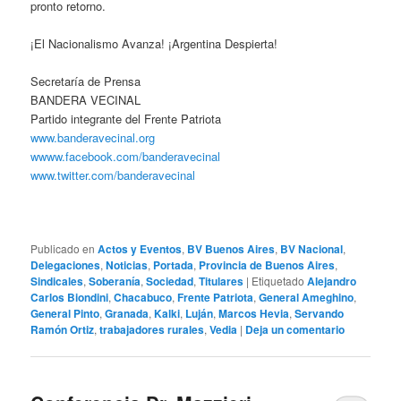
pronto retorno.
¡El Nacionalismo Avanza! ¡Argentina Despierta!
Secretaría de Prensa
BANDERA VECINAL
Partido integrante del Frente Patriota
www.banderavecinal.org
wwww.facebook.com/banderavecinal
www.twitter.com/banderavecinal
Publicado en
Actos y Eventos
,
BV Buenos Aires
,
BV Nacional
,
Delegaciones
,
Noticias
,
Portada
,
Provincia de Buenos Aires
,
Sindicales
,
Soberanía
,
Sociedad
,
Titulares
|
Etiquetado
Alejandro
Carlos Biondini
,
Chacabuco
,
Frente Patriota
,
General Ameghino
,
General Pinto
,
Granada
,
Kalki
,
Luján
,
Marcos Hevia
,
Servando
Ramón Ortiz
,
trabajadores rurales
,
Vedia
|
Deja un comentario