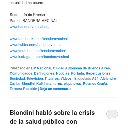
actualidad no ocurre.
Secretaría de Prensa
Partido BANDERA VECINAL
www.banderavecinal.org
—
www.facebook.com/banderavecinal
www.twitter.com/banderavecinal
www.youtube.com/banderavecinal
www.instagram.com/banderavecinal
Publicado en
BV Nacional
,
Ciudad Autónoma de Buenos Aires
,
Comunicados
,
Definiciones
,
Noticias
,
Portada
,
Repercusiones
,
Sociedad
,
Televisión
,
Titulares
,
Videos
|
Etiquetado
A24
,
Alejandro
Carlos Biondini
,
Kalki
,
manteros
,
piqueteros
,
Rolando Graña
,
Tercera Posición
|
Deja un comentario
Biondini habló sobre la crisis
de la salud pública con