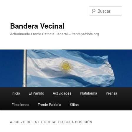
Ir
Ir
al
al
Busc
contenido
contenido
principal
secundario
Bandera Vecinal
Actualmente Frente Patriota Federal – frentepatriota.org
Menú
Inicio
El Partido
Actividades
Plataforma
Prensa
principal
Elecciones
Frente Patriota
Sitios
ARCHIVO DE LA ETIQUETA:
TERCERA POSICIÓN