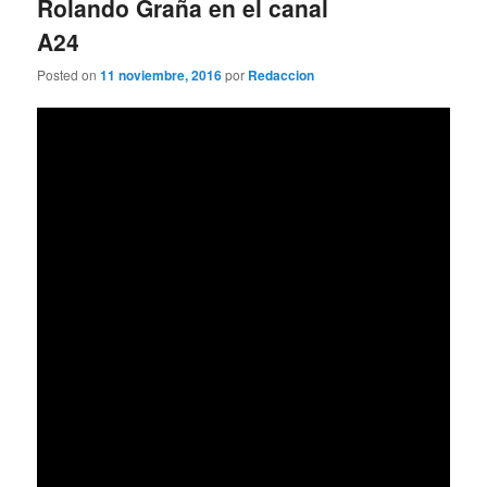
Rolando Graña en el canal
A24
Posted on
11 noviembre, 2016
por
Redaccion