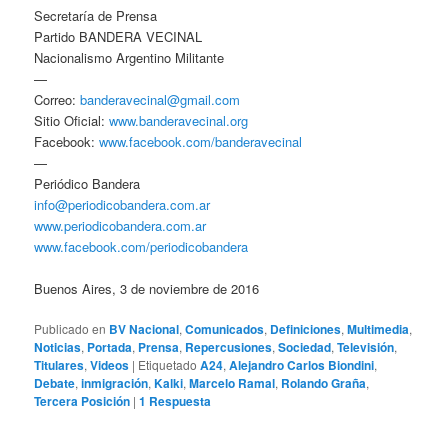
Secretaría de Prensa
Partido BANDERA VECINAL
Nacionalismo Argentino Militante
—
Correo:
banderavecinal@gmail.com
Sitio Oficial:
www.banderavecinal.org
Facebook:
www.facebook.com/banderavecinal
—
Periódico Bandera
info@periodicobandera.com.ar
www.periodicobandera.com.ar
www.facebook.com/periodicobandera
Buenos Aires, 3 de noviembre de 2016
Publicado en
BV Nacional
,
Comunicados
,
Definiciones
,
Multimedia
,
Noticias
,
Portada
,
Prensa
,
Repercusiones
,
Sociedad
,
Televisión
,
Titulares
,
Videos
|
Etiquetado
A24
,
Alejandro Carlos Biondini
,
Debate
,
inmigración
,
Kalki
,
Marcelo Ramal
,
Rolando Graña
,
Tercera Posición
|
1
Respuesta