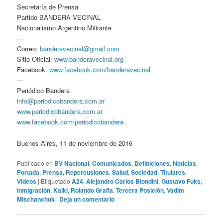
Secretaría de Prensa
Partido BANDERA VECINAL
Nacionalismo Argentino Militante
—
Correo:
banderavecinal@gmail.com
Sitio Oficial:
www.banderavecinal.org
Facebook:
www.facebook.com/banderavecinal
—
Periódico Bandera
info@periodicobandera.com.ar
www.periodicobandera.com.ar
www.facebook.com/periodicobandera
Buenos Aires, 11 de noviembre de 2016
Publicado en
BV Nacional
,
Comunicados
,
Definiciones
,
Noticias
,
Portada
,
Prensa
,
Repercusiones
,
Salud
,
Sociedad
,
Titulares
,
Videos
|
Etiquetado
A24
,
Alejandro Carlos Biondini
,
Gustavo Fuks
,
inmigración
,
Kalki
,
Rolando Graña
,
Tercera Posición
,
Vadim
Mischanchuk
|
Deja un comentario