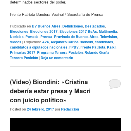
determinados sectores del poder.
Frente Patriota Bandera Vecinal / Secretaría de Prensa
Publicado en
BV Buenos Aires
,
Definiciones
,
Destacados
,
Elecciones
,
Elecciones 2017
,
Elecciones 2017 BsAs
,
Multimedia
,
Noticias
,
Portada
,
Prensa
,
Provincia de Buenos Aires
,
Televisión
,
Videos
|
Etiquetado
A24
,
Alejandro Carlos Biondini
,
candidatos
,
candidatos a diputados nacionales
,
FPBV
,
Frente Patriota
,
Kalki
,
Primarias 2017
,
Programa Tercera Posición
,
Rolando Graña
,
Tercera Posición
|
Deja un comentario
(Video) Biondini: «Cristina
debería estar presa y Macri
con juicio político»
Posted on
24 febrero, 2017
por
Redaccion