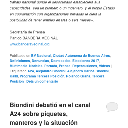
trabajo nacional donde el desocupado estableciera sus
capacidades, sea un plomero o un ingeniero, y el propio Estado
en coordinación con organizaciones privadas le diera la
posibilidad de tener empleo en tres o seis meses»
.
Secretaría de Prensa
Partido BANDERA VECINAL
www.banderavecinal.org
Publicado en
BV Nacional
,
Ciudad Autónoma de Buenos Aires
,
Definiciones
,
Denuncias
,
Destacados
,
Elecciones 2017
,
Multimedia
,
Noticias
,
Portada
,
Prensa
,
Repercusiones
,
Videos
|
Etiquetado
A24
,
Alejandro Biondini
,
Alejandro Carlos Biondini
,
Kalki
,
Programa Tercera Posición
,
Rolando Graña
,
Tercera
Posición
|
Deja un comentario
Biondini debatió en el canal
A24 sobre piquetes,
manteros y la situación