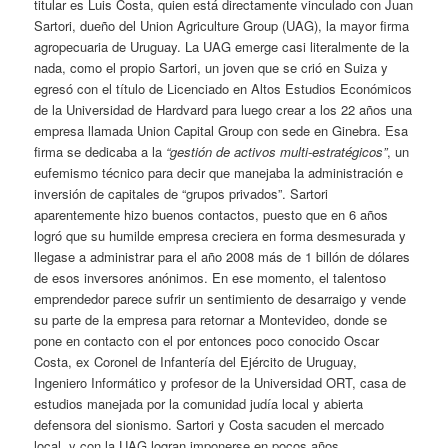
titular es Luis Costa, quien está directamente vinculado con Juan
Sartori, dueño del Union Agriculture Group (UAG), la mayor firma
agropecuaria de Uruguay. La UAG emerge casi literalmente de la
nada, como el propio Sartori, un joven que se crió en Suiza y
egresó con el título de Licenciado en Altos Estudios Económicos
de la Universidad de Hardvard para luego crear a los 22 años una
empresa llamada Union Capital Group con sede en Ginebra. Esa
firma se dedicaba a la
“gestión de activos multi-estratégicos”
, un
eufemismo técnico para decir que manejaba la administración e
inversión de capitales de “grupos privados”. Sartori
aparentemente hizo buenos contactos, puesto que en 6 años
logró que su humilde empresa creciera en forma desmesurada y
llegase a administrar para el año 2008 más de 1 billón de dólares
de esos inversores anónimos. En ese momento, el talentoso
emprendedor parece sufrir un sentimiento de desarraigo y vende
su parte de la empresa para retornar a Montevideo, donde se
pone en contacto con el por entonces poco conocido Oscar
Costa, ex Coronel de Infantería del Ejército de Uruguay,
Ingeniero Informático y profesor de la Universidad ORT, casa de
estudios manejada por la comunidad judía local y abierta
defensora del sionismo. Sartori y Costa sacuden el mercado
local, y con la UAG logran imponerse en pocos años,