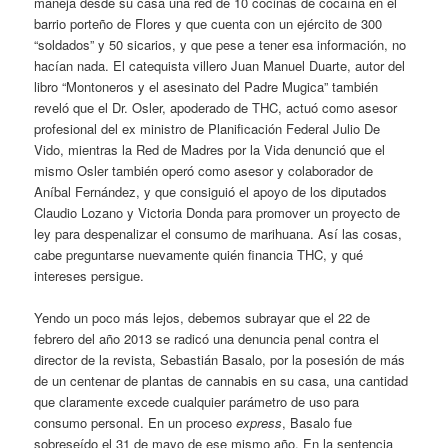
maneja desde su casa una red de 10 cocinas de cocaína en el
barrio porteño de Flores y que cuenta con un ejército de 300
“soldados” y 50 sicarios, y que pese a tener esa información, no
hacían nada. El catequista villero Juan Manuel Duarte, autor del
libro “Montoneros y el asesinato del Padre Mugica” también
reveló que el Dr. Osler, apoderado de THC, actuó como asesor
profesional del ex ministro de Planificación Federal Julio De
Vido, mientras la Red de Madres por la Vida denunció que el
mismo Osler también operó como asesor y colaborador de
Aníbal Fernández, y que consiguió el apoyo de los diputados
Claudio Lozano y Victoria Donda para promover un proyecto de
ley para despenalizar el consumo de marihuana. Así las cosas,
cabe preguntarse nuevamente quién financia THC, y qué
intereses persigue.
Yendo un poco más lejos, debemos subrayar que el 22 de
febrero del año 2013 se radicó una denuncia penal contra el
director de la revista, Sebastián Basalo, por la posesión de más
de un centenar de plantas de cannabis en su casa, una cantidad
que claramente excede cualquier parámetro de uso para
consumo personal. En un proceso
express
, Basalo fue
sobreseído el 31 de mayo de ese mismo año. En la sentencia