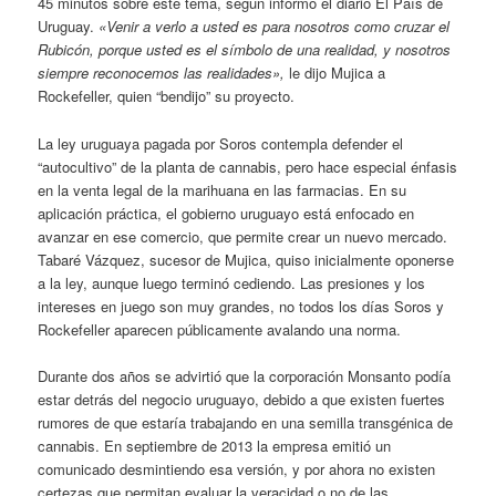
45 minutos sobre este tema, según informó el diario El País de
Uruguay.
«Venir
a verlo a usted es para nosotros como cruzar el
Rubicón, porque usted es el símbolo de una realidad, y nosotros
siempre reconocemos las realidades»,
le dijo Mujica a
Rockefeller, quien “bendijo” su proyecto.
La ley uruguaya pagada por Soros contempla defender el
“autocultivo” de la planta de cannabis, pero hace especial énfasis
en la venta legal de la marihuana en las farmacias. En su
aplicación práctica, el gobierno uruguayo está enfocado en
avanzar en ese comercio, que permite crear un nuevo mercado.
Tabaré Vázquez, sucesor de Mujica, quiso inicialmente oponerse
a la ley, aunque luego terminó cediendo. Las presiones y los
intereses en juego son muy grandes, no todos los días Soros y
Rockefeller aparecen públicamente avalando una norma.
Durante dos años se advirtió que la corporación Monsanto podía
estar detrás del negocio uruguayo, debido a que existen fuertes
rumores de que estaría trabajando en una semilla transgénica de
cannabis. En septiembre de 2013 la empresa emitió un
comunicado desmintiendo esa versión, y por ahora no existen
certezas que permitan evaluar la veracidad o no de las