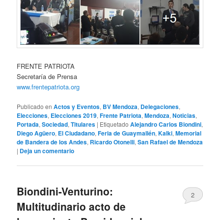
FRENTE PATRIOTA
Secretaría de Prensa
www.frentepatriota.org
Publicado en
Actos y Eventos
,
BV Mendoza
,
Delegaciones
,
Elecciones
,
Elecciones 2019
,
Frente Patriota
,
Mendoza
,
Noticias
,
Portada
,
Sociedad
,
Titulares
|
Etiquetado
Alejandro Carlos Biondini
,
Diego Agüero
,
El Ciudadano
,
Feria de Guaymallén
,
Kalki
,
Memorial
de Bandera de los Andes
,
Ricardo Otonelli
,
San Rafael de Mendoza
|
Deja un comentario
Biondini-Venturino:
2
Multitudinario acto de