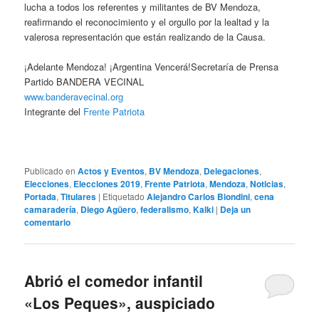
lucha a todos los referentes y militantes de BV Mendoza,
reafirmando el reconocimiento y el orgullo por la lealtad y la
valerosa representación que están realizando de la Causa.
¡Adelante Mendoza! ¡Argentina Vencerá!Secretaría de Prensa
Partido BANDERA VECINAL
www.banderavecinal.org
Integrante del
Frente Patriota
Publicado en
Actos y Eventos
,
BV Mendoza
,
Delegaciones
,
Elecciones
,
Elecciones 2019
,
Frente Patriota
,
Mendoza
,
Noticias
,
Portada
,
Titulares
|
Etiquetado
Alejandro Carlos Biondini
,
cena
camaradería
,
Diego Agüero
,
federalismo
,
Kalki
|
Deja un
comentario
Abrió el comedor infantil
«Los Peques», auspiciado