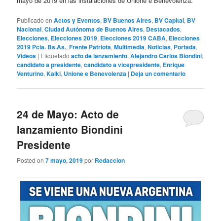
mayo de 2019 en las instalaciones de Unione e Benevolenza.
Publicado en
Actos y Eventos
,
BV Buenos Aires
,
BV Capital
,
BV
Nacional
,
Ciudad Autónoma de Buenos Aires
,
Destacados
,
Elecciones
,
Elecciones 2019
,
Elecciones 2019 CABA
,
Elecciones
2019 Pcia. Bs.As.
,
Frente Patriota
,
Multimedia
,
Noticias
,
Portada
,
Videos
|
Etiquetado
acto de lanzamiento
,
Alejandro Carlos Biondini
,
candidato a presidente
,
candidato a vicepresidente
,
Enrique
Venturino
,
Kalki
,
Unione e Benevolenza
|
Deja un comentario
24 de Mayo: Acto de
lanzamiento Biondini
Presidente
Posted on
7 mayo, 2019
por
Redaccion