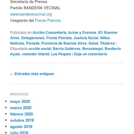
Secretaría de Prensa
Partido BANDERA VECINAL
www.banderavecinal.org
Integrante del
Frente Patriota
Publicado en
Acción Comunitaria
,
Actos y Eventos
,
BV Buenos
Aires
,
Delegaciones
,
Frente Patriota
,
Justicia Social
,
Niñez
,
Noticias
,
Portada
,
Provincia de Buenos Aires
,
Salud
,
Titulares
|
Etiquetado
acción social
,
Barrio Gutiérrez
,
Berazategui
,
Bonifacio
Ayala
,
comedor infantil
,
Los Peques
|
Deja un comentario
Navegación
←
Entradas más antiguas
de
entradas
ARCHIVOS
mayo 2020
marzo 2020
febrero 2020
octubre 2019
agosto 2019
julio 2019