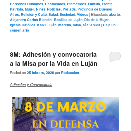
Derechos Humanos
,
Destacados
,
Efemérides
,
Familia
,
Frente
Patriota
,
Mujer
,
Niñez
,
Noticias
,
Portada
,
Provincia de Buenos
Aires
,
Religión y Culto
,
Salud
,
Sociedad
,
Videos
|
Etiquetado
aborto
,
Alejandro Carlos Biondini
,
Basílica de Luján
,
Día de la Mujer
,
Iglesia Católica
,
Kalki
,
Luján
,
marcha
,
misa
,
sí a la vida
|
Deja un
comentario
8M: Adhesión y convocatoria
a la Misa por la Vida en Luján
Posted on
25 febrero, 2020
por
Redaccion
Adhesión y Convocatoria