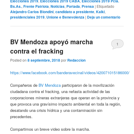
Elecciones 2019
,
Elecciones 2019 CABA
,
Elecciones 2019 Pcia.
Bs.As.
,
Frente Patriota
,
Noticias
,
Portada
,
Prensa
|
Etiquetado
Alejandro Carlos Biondini
,
candidato a presidente
,
Kalki
,
presidenciales 2019
,
Unione e Benevolenza
|
Deja un comentario
BV Mendoza apoyó marcha
1
contra el fracking
Posted on
8 septiembre, 2018
por
Redaccion
https://www.facebook.com/banderavecinal/videos/420071015186000/
Compañeros de
BV Mendoza
participaron de la movilización
ciudadana contra el fracking, una nefasta actividad de las
corporaciones mineras extranjeras que operan en la provincia y
que provoca una gravísimo impacto ambiental en toda la región,
desatando una crisis hídrica y una contaminación sin
precedentes.
Compartimos un breve video sobre la marcha.