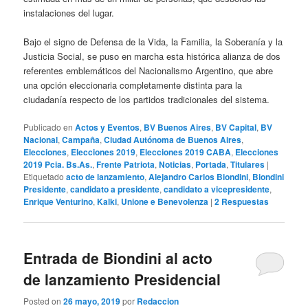
instalaciones del lugar.
Bajo el signo de Defensa de la Vida, la Familia, la Soberanía y la
Justicia Social, se puso en marcha esta histórica alianza de dos
referentes emblemáticos del Nacionalismo Argentino, que abre
una opción eleccionaria completamente distinta para la
ciudadanía respecto de los partidos tradicionales del sistema.
Publicado en
Actos y Eventos
,
BV Buenos Aires
,
BV Capital
,
BV
Nacional
,
Campaña
,
Ciudad Autónoma de Buenos Aires
,
Elecciones
,
Elecciones 2019
,
Elecciones 2019 CABA
,
Elecciones
2019 Pcia. Bs.As.
,
Frente Patriota
,
Noticias
,
Portada
,
Titulares
|
Etiquetado
acto de lanzamiento
,
Alejandro Carlos Biondini
,
Biondini
Presidente
,
candidato a presidente
,
candidato a vicepresidente
,
Enrique Venturino
,
Kalki
,
Unione e Benevolenza
|
2
Respuestas
Entrada de Biondini al acto
de lanzamiento Presidencial
Posted on
26 mayo, 2019
por
Redaccion