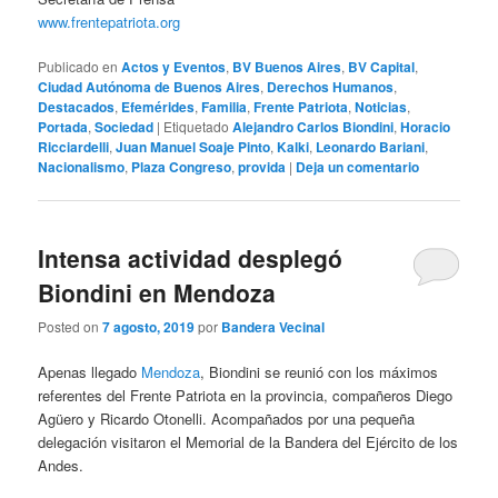
www.frentepatriota.org
Publicado en
Actos y Eventos
,
BV Buenos Aires
,
BV Capital
,
Ciudad Autónoma de Buenos Aires
,
Derechos Humanos
,
Destacados
,
Efemérides
,
Familia
,
Frente Patriota
,
Noticias
,
Portada
,
Sociedad
|
Etiquetado
Alejandro Carlos Biondini
,
Horacio
Ricciardelli
,
Juan Manuel Soaje Pinto
,
Kalki
,
Leonardo Bariani
,
Nacionalismo
,
Plaza Congreso
,
provida
|
Deja un comentario
Intensa actividad desplegó
Biondini en Mendoza
Posted on
7 agosto, 2019
por
Bandera Vecinal
Apenas llegado
Mendoza
, Biondini se reunió con los máximos
referentes del Frente Patriota en la provincia, compañeros Diego
Agüero y Ricardo Otonelli. Acompañados por una pequeña
delegación visitaron el Memorial de la Bandera del Ejército de los
Andes.