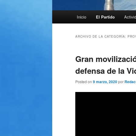
Menú
Inicio
El Partido
Activi
principal
ARCHIVO DE LA CATEGORÍA:
PRO
Gran movilizaci
defensa de la Vi
Posted on
9 marzo, 2020
por
Redac