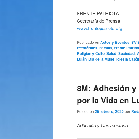
FRENTE PATRIOTA
Secretaría de Prensa
www.frentepatriota.org
Publicado en
Actos y Eventos
,
BV 
Efemérides
,
Familia
,
Frente Patriot
Religión y Culto
,
Salud
,
Sociedad
,
V
Luján
,
Día de la Mujer
,
Iglesia Catól
8M: Adhesión y 
por la Vida en L
Posted on
25 febrero, 2020
por
Red
Adhesión y Convocatoria