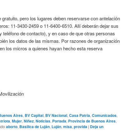
 gratuito, pero los lugares deben reservarse con antelación
eros: 11-3430-2459 o 11-6400-6510. Allí deberán dejar sus
y teléfono de contacto), y en caso de que otras personas
ién los datos de las mismas. Por razones de organización
n en los micros a quienes hayan hecho esta reserva
Movilización
Buenos Aires
,
BV Capital
,
BV Nacional
,
Casa Patria
,
Comunicados
,
triota
,
Mujer
,
Niñez
,
Noticias
,
Portada
,
Provincia de Buenos Aires
,
ado
aborto
,
Basílica de Luján
,
Luján
,
misa
,
provida
|
Deja un