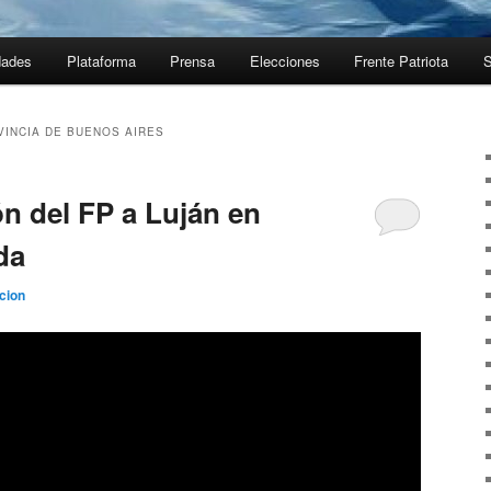
dades
Plataforma
Prensa
Elecciones
Frente Patriota
S
VINCIA DE BUENOS AIRES
ón del FP a Luján en
da
cion