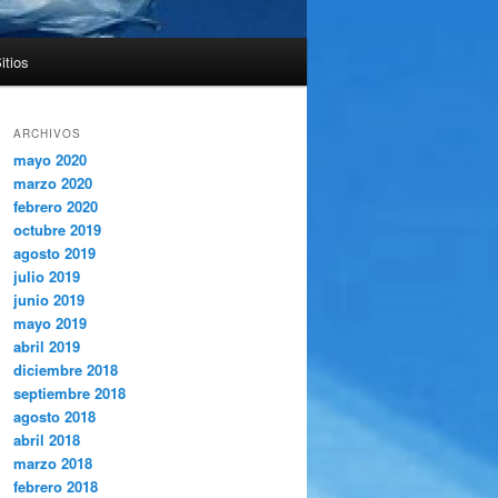
itios
ARCHIVOS
mayo 2020
marzo 2020
febrero 2020
octubre 2019
agosto 2019
julio 2019
junio 2019
mayo 2019
abril 2019
diciembre 2018
septiembre 2018
agosto 2018
abril 2018
marzo 2018
febrero 2018