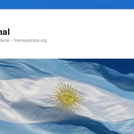
nal
eral – frentepatriota.org