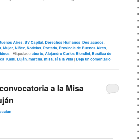
Buenos Aires
,
BV Capital
,
Derechos Humanos
,
Destacados
,
a
,
Mujer
,
Niñez
,
Noticias
,
Portada
,
Provincia de Buenos Aires
,
ideos
|
Etiquetado
aborto
,
Alejandro Carlos Biondini
,
Basílica de
ica
,
Kalki
,
Luján
,
marcha
,
misa
,
sí a la vida
|
Deja un comentario
convocatoria a la Misa
uján
accion