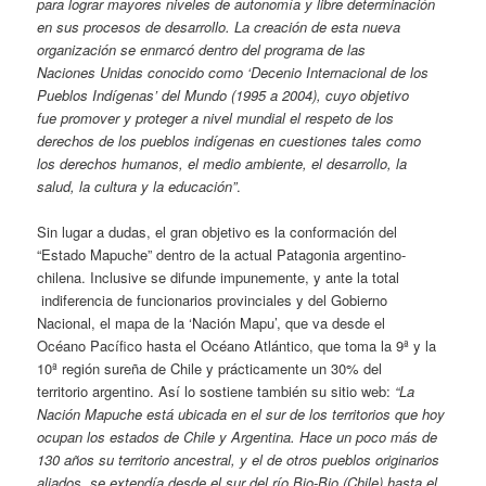
para lograr mayores niveles de autonomía y libre determinación
en sus procesos de desarrollo. La creación de esta nueva
organización se enmarcó dentro del programa de las
Naciones Unidas conocido como ‘Decenio Internacional de los
Pueblos Indígenas’ del Mundo (1995 a 2004), cuyo objetivo
fue promover y proteger a nivel mundial el respeto de los
derechos de los pueblos indígenas en cuestiones tales como
los derechos humanos, el medio ambiente, el desarrollo, la
salud, la cultura y la educación”
.
Sin lugar a dudas, el gran objetivo es la conformación del
“Estado Mapuche” dentro de la actual Patagonia argentino-
chilena. Inclusive se difunde impunemente, y ante la total
indiferencia de funcionarios provinciales y del Gobierno
Nacional, el mapa de la ‘Nación Mapu’, que va desde el
Océano Pacífico hasta el Océano Atlántico, que toma la 9ª y la
10ª región sureña de Chile y prácticamente un 30% del
territorio argentino. Así lo sostiene también su sitio web:
“La
Nación Mapuche está ubicada en el sur de los territorios que hoy
ocupan los estados de Chile y Argentina. Hace un poco más de
130 años su territorio ancestral, y el de otros pueblos originarios
aliados, se extendía desde el sur del río Bio-Bio (Chile) hasta el