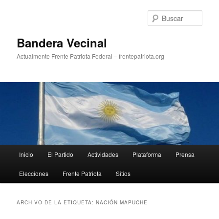
Ir
Ir
al
al
Busc
contenido
contenido
principal
secundario
Bandera Vecinal
Actualmente Frente Patriota Federal – frentepatriota.org
Menú
Inicio
El Partido
Actividades
Plataforma
Prensa
principal
Elecciones
Frente Patriota
Sitios
ARCHIVO DE LA ETIQUETA:
NACIÓN MAPUCHE