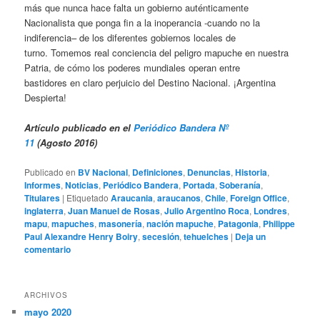
más que nunca hace falta un gobierno auténticamente
Nacionalista que ponga fin a la inoperancia -cuando no la
indiferencia– de los diferentes gobiernos locales de
turno. Tomemos real conciencia del peligro mapuche en nuestra
Patria, de cómo los poderes mundiales operan entre
bastidores en claro perjuicio del Destino Nacional. ¡Argentina
Despierta!
Artículo publicado en el
Periódico Bandera Nº
11
(Agosto 2016)
Publicado en
BV Nacional
,
Definiciones
,
Denuncias
,
Historia
,
Informes
,
Noticias
,
Periódico Bandera
,
Portada
,
Soberanía
,
Titulares
|
Etiquetado
Araucania
,
araucanos
,
Chile
,
Foreign Office
,
inglaterra
,
Juan Manuel de Rosas
,
Julio Argentino Roca
,
Londres
,
mapu
,
mapuches
,
masonería
,
nación mapuche
,
Patagonia
,
Philippe
Paul Alexandre Henry Boiry
,
secesión
,
tehuelches
|
Deja un
comentario
ARCHIVOS
mayo 2020