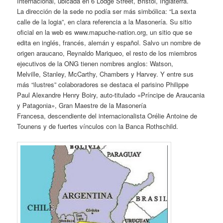
Internacional, ubicada en 6 Lodge Street, Bristol, Inglaterra.
La dirección de la sede no podía ser más simbólica: “La sexta
calle de la logia”, en clara referencia a la Masonería. Su sitio
oficial en la web es www.mapuche-nation.org, un sitio que se
edita en inglés, francés, alemán y español. Salvo un nombre de
origen araucano, Reynaldo Mariqueo, el resto de los miembros
ejecutivos de la ONG tienen nombres anglos: Watson,
Melville, Stanley, McCarthy, Chambers y Harvey. Y entre sus
más “ilustres” colaboradores se destaca el parisino Philippe
Paul Alexandre Henry Boiry, auto-titulado «Príncipe de Araucania
y Patagonia», Gran Maestre de la Masonería
Francesa, descendiente del internacionalista Orélie Antoine de
Tounens y de fuertes vínculos con la Banca Rothschild.