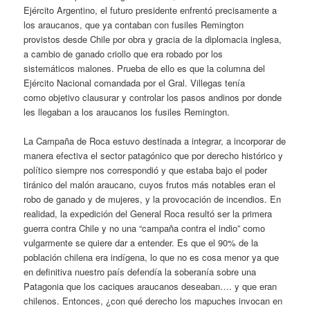
Ejército Argentino, el futuro presidente enfrentó precisamente a
los araucanos, que ya contaban con fusiles Remington
provistos desde Chile por obra y gracia de la diplomacia inglesa,
a cambio de ganado criollo que era robado por los
sistemáticos malones. Prueba de ello es que la columna del
Ejército Nacional comandada por el Gral. Villegas tenía
como objetivo clausurar y controlar los pasos andinos por donde
les llegaban a los araucanos los fusiles Remington.
La Campaña de Roca estuvo destinada a integrar, a incorporar de
manera efectiva el sector patagónico que por derecho histórico y
político siempre nos correspondió y que estaba bajo el poder
tiránico del malón araucano, cuyos frutos más notables eran el
robo de ganado y de mujeres, y la provocación de incendios. En
realidad, la expedición del General Roca resultó ser la primera
guerra contra Chile y no una “campaña contra el indio” como
vulgarmente se quiere dar a entender. Es que el 90% de la
población chilena era indígena, lo que no es cosa menor ya que
en definitiva nuestro país defendía la soberanía sobre una
Patagonia que los caciques araucanos deseaban…. y que eran
chilenos. Entonces, ¿con qué derecho los mapuches invocan en