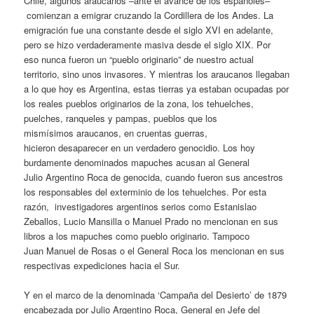
Chile, algunos araucanos –ante el avance de los españoles–
comienzan a emigrar cruzando la Cordillera de los Andes. La
emigración fue una constante desde el siglo XVI en adelante,
pero se hizo verdaderamente masiva desde el siglo XIX. Por
eso nunca fueron un “pueblo originario” de nuestro actual
territorio, sino unos invasores. Y mientras los araucanos llegaban
a lo que hoy es Argentina, estas tierras ya estaban ocupadas por
los reales pueblos originarios de la zona, los tehuelches,
puelches, ranqueles y pampas, pueblos que los
mismísimos araucanos, en cruentas guerras,
hicieron desaparecer en un verdadero genocidio. Los hoy
burdamente denominados mapuches acusan al General
Julio Argentino Roca de genocida, cuando fueron sus ancestros
los responsables del exterminio de los tehuelches. Por esta
razón, investigadores argentinos serios como Estanislao
Zeballos, Lucio Mansilla o Manuel Prado no mencionan en sus
libros a los mapuches como pueblo originario. Tampoco
Juan Manuel de Rosas o el General Roca los mencionan en sus
respectivas expediciones hacia el Sur.
Y en el marco de la denominada ‘Campaña del Desierto’ de 1879
encabezada por Julio Argentino Roca, General en Jefe del