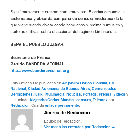
Significativamente durante esta entrevista, Biondini denuncia la
sistemática y absurda campaña de censura mediática
de la
que viene siendo objeto desde hace años y realiza puntuales y
certeras críticas sobre el accionar del régimen kirchnerista.
SEPA EL PUEBLO JUZGAR.
Secretaría de Prensa
Partido BANDERA VECINAL
http://www.banderavecinal.org
Esta entrada fue publicada en
Alejandro Carlos Biondini
,
BV
Nacional
,
Ciudad Autónoma de Buenos Aires
,
Comunicados
,
Definiciones
,
Kalki
,
Multimedia
,
Noticias
,
Portada
,
Prensa
,
Videos
y
etiquetada
Alejandro Carlos Biondini
,
censura
,
Telemax
por
Redaccion
. Guarda
enlace permanente
.
Acerca de Redaccion
Equipo de Redacción.
Ver todas las entradas por Redaccion
→