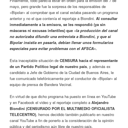
Finalmente, todo parecía estar en orden para la emisión del 7 de
mayo, pero grande fue la sorpresa de los responsables de
«Bipolar» al comprobar que el canal estaba pasando un programa
anterior y no el que contenía el reportaje a Biondini.
Al consultar
inmediatamente a la emisora, se les respondió (ya sin
máscaras ni excusas infantiles) que
«la producción del canal
no autorizaba difundir una entrevista a Biondini, y que si
Bipolar insistía en pasarla, debían llenar unos formularios
especiales para evitar problemas con el AFSCA».
Esta inaceptable situación de
CENSURA hacia el representante
de un Partido Político legal de nuestro país
, y además ex
candidato a Jefe de Gobierno de la Ciudad de Buenos Aires, le
fue comunicado telefónicamente por el conductor de «Bipolar» al
equipo de prensa de Bandera Vecinal.
En virtud de que dicho programa ha puesto en línea en YouTube
y en Facebook el video y el reportaje completo a
Alejandro
Biondini (CENSURADO POR EL MULTIMEDIO OFICIALISTA
TELECENTRO)
, hemos decidido también publicarlo en nuestro
canal YouTube a fin de ponerlo a la consideración de la opinión
pública y del periodismo aún libre de nuestro país.