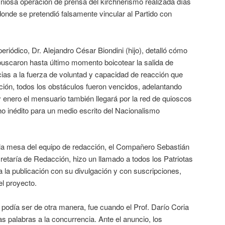
niosa operación de prensa del kirchnerismo realizada días
donde se pretendió falsamente vincular al Partido con
periódico, Dr. Alejandro César Biondini (hijo), detalló cómo
buscaron hasta último momento boicotear la salida de
ias a la fuerza de voluntad y capacidad de reacción que
ción, todos los obstáculos fueron vencidos, adelantando
y enero el mensuario también llegará por la red de quioscos
cho inédito para un medio escrito del Nacionalismo
la mesa del equipo de redacción, el Compañero Sebastián
etaría de Redacción, hizo un llamado a todos los Patriotas
 la publicación con su divulgación y con suscripciones,
el proyecto.
odía ser de otra manera, fue cuando el Prof. Darío Coria
nas palabras a la concurrencia. Ante el anuncio, los