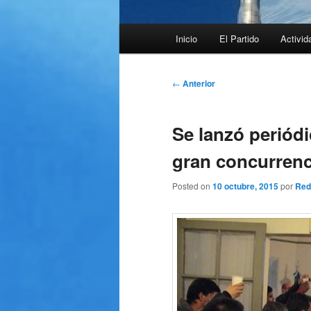
Menú
Inicio
El Partido
Activid
principal
Navegación
←
Anterior
de
entradas
Se lanzó periód
gran concurrenc
Posted on
10 octubre, 2015
por
Red