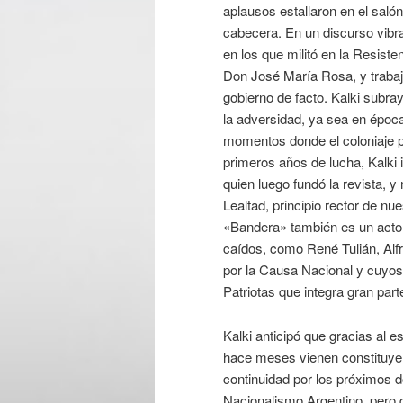
aplausos estallaron en el salón
cabecera. En un discurso vibr
en los que militó en la Resiste
Don José María Rosa, y trabajó
gobierno de facto. Kalki subr
la adversidad, ya sea en época
momentos donde el coloniaje p
primeros años de lucha, Kalki
quien luego fundó la revista, y
Lealtad, principio rector de n
«Bandera» también es un acto d
caídos, como René Tulián, Alfr
por la Causa Nacional y cuyos
Patriotas que integra gran part
Kalki anticipó que gracias al e
hace meses vienen constituyend
continuidad por los próximos 
Nacionalismo Argentino, pero qu