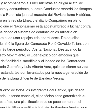
 y acompañaron al Líder mientras se dirigía al atril de
ante y contundente, nuestro Conductor recordó los tiempos
ncia Peronista junto al maestro del Revisionismo Histórico,
 en la revista Línea y el diario Compañero en pleno
ayó que el Nacionalismo está acostumbrado a luchar contra
s donde el sistema de dominación es militar o en
retende usar ropajes «democráticos». De aquellos
 iluminó la figura del Camarada René Osvaldo Tulián, con
 más tarde periódico, Alerta Nacional. Destacando la
uestro Movimiento, el Líder explicó con emoción que
e fidelidad al sacrificio y al legado de los Camaradas
edo Guereño y Luis Alberto Vera, quienes dieron su vida
 estandartes son levantados por la nueva generación de
e de la plana dirigente de Bandera Vecinal.
sfuerzo de todos los integrantes del Partido, que desde
o un fondo especial, el periódico tiene garantizada su
dos años, una planificación que es poco común en el
e identifica el estilo de trabajo de Bandera Vecinal con