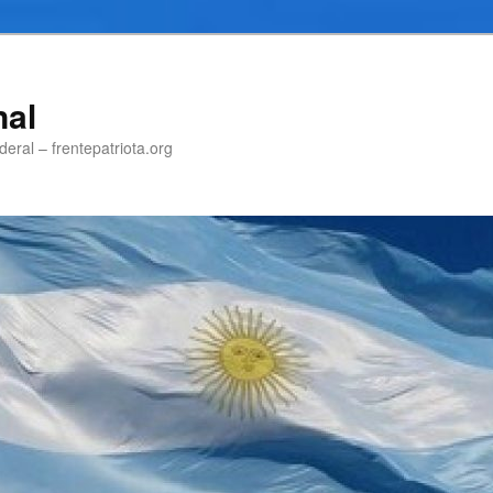
nal
eral – frentepatriota.org