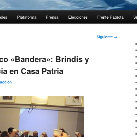
ades
Plataforma
Prensa
Elecciones
Frente Patriota
Si
Siguiente
→
ico «Bandera»: Brindis y
ia en Casa Patria
accion