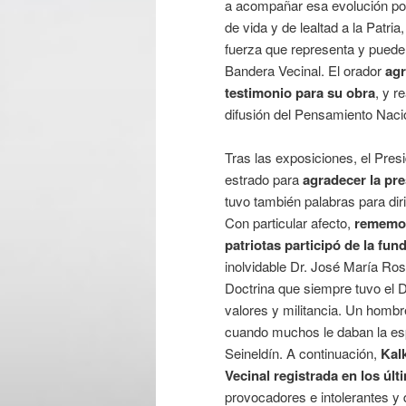
a acompañar esa evolución pol
de vida y de lealtad a la Patri
fuerza que representa y puede l
Bandera Vecinal. El orador
agr
testimonio para su obra
, y r
difusión del Pensamiento Naci
Tras las exposiciones, el Pres
estrado para
agradecer la pr
tuvo también palabras para dir
Con particular afecto,
rememoró
patriotas participó de la fun
inolvidable Dr. José María Rosa
Doctrina que siempre tuvo el D
valores y militancia. Un hombr
cuando muchos le daban la es
Seineldín. A continuación,
Kalk
Vecinal registrada en los últ
provocadores e intolerantes y 