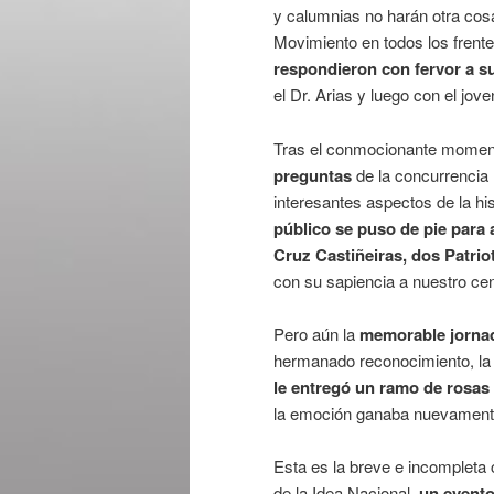
y calumnias no harán otra cosa
Movimiento en todos los frent
respondieron con fervor a s
el Dr. Arias y luego con el jove
Tras el conmocionante momen
preguntas
de la concurrencia 
interesantes aspectos de la his
público se puso de pie para 
Cruz Castiñeiras, dos Patri
con su sapiencia a nuestro cen
Pero aún la
memorable jorna
hermanado reconocimiento, la
le entregó un ramo de rosas
la emoción ganaba nuevamente
Esta es la breve e incompleta c
de la Idea Nacional,
un evento