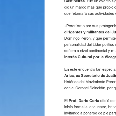
Castiñeiras.
Fue un evento si
dio un marco más que propicio a
que retomará sus actividades 
«Peronismo por sus protagoni
dirigentes y militantes del J
Domingo Perón, y que permite r
personalidad del Líder político
señera a nivel continental y m
Interés Cultural por la Vice
En este encuentro tan especia
Arias
,
ex Secretario de Justi
histórico del Movimiento Peron
con el Coronel Seineldín, por 
El
Prof. Darío Coria
ofició co
inicio formal al encuentro, bri
invitando a ponerse de pie par