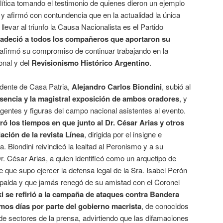
ítica tomando el testimonio de quienes dieron un ejemplo
a, y afirmó con contundencia que en la actualidad la única
levar al triunfo la Causa Nacionalista es el Partido
adeció a todos los compañeros que aportaron su
eafirmó su compromiso de continuar trabajando en la
onal y del
Revisionismo Histórico Argentino
.
idente de Casa Patria,
Alejandro Carlos Biondini
, subió al
esencia y la magistral exposición de ambos oradores
, y
igentes y figuras del campo nacional asistentes al evento.
 los tiempos en que junto al Dr. César Arias y otros
dación de la revista Línea
, dirigida por el insigne e
. Biondini reivindicó la lealtad al Peronismo y a su
r. César Arias, a quien identificó como un arquetipo de
e que supo ejercer la defensa legal de la Sra. Isabel Perón
palda y que jamás renegó de su amistad con el Coronel
i se refirió a la campaña de ataques contra Bandera
imos días
por parte del gobierno
macrista
, de conocidos
de sectores de la prensa, advirtiendo que las difamaciones