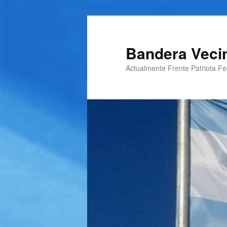
Ir
al
contenido
Bandera Veci
principal
Actualmente Frente Patriota Fed