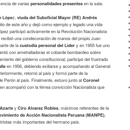
sencia de varias
personalidades presentes
en la sala:
e Lópe
z,
viuda del Suboficial Mayor (RE) Andrés
e julio de este año y dejó como ejemplo y legado una vida
ópez participó activamente en la Revolución Nacionalista
y recibió una condecoración de manos del propio Juan
arte de la
custodia personal del Líder
y en 1955 fue uno
frentó con ametralladoras el cobarde bombardeo sobre
iento del gobierno constitucional, participó del frustrado
lle
en 1956, debiendo exiliarse y acompañando al General
riormente, retornó al país y formó parte de la
e Perón al país. Finalmente, estuvo junto al
Coronel
uien acompañó con la férrea convicción Nacionalista que
 Azarte
y
Ciro Alvarez Robles
, máximos referentes de la
vimiento de Acción Nacionalista Peruana (MANPE)
,
patriotas más importantes del hermano país.