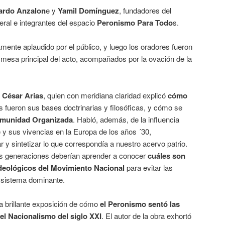
rdo Anzalon
e y
Yamil Domínguez
, fundadores del
eral e integrantes del espacio
Peronismo Para Todo
s.
mente aplaudido por el público, y luego los oradores fueron
la mesa principal del acto, acompañados por la ovación de la
. César Arias
, quien con meridiana claridad explicó
cómo
es fueron sus bases doctrinarias y filosóficas, y cómo se
munidad Organizada
. Habló, además, de la influencia
e y sus vivencias en la Europa de los años ´30,
 y sintetizar lo que correspondía a nuestro acervo patrio.
s generaciones deberían aprender a conocer
cuáles son
deológicos del Movimiento Nacional
para evitar las
l sistema dominante.
a brillante exposición de cómo
el Peronismo sentó las
 el Nacionalismo del siglo XXI
. El autor de la obra exhortó