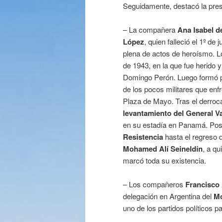
Seguidamente, destacó la pre
– La compañera
Ana Isabel d
López
, quien falleció el 1º d
plena de actos de heroísmo. L
de 1943, en la que fue herido 
Domingo Perón. Luego formó p
de los pocos militares que en
Plaza de Mayo. Tras el derrocam
levantamiento del General Va
en su estadía en Panamá. Poste
Resistencia
hasta el regreso d
Mohamed Alí Seineldín
, a q
marcó toda su existencia.
– Los compañeros
Francisco
delegación en Argentina del
Mo
uno de los partidos políticos 