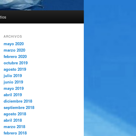
tios
ARCHIVOS
mayo 2020
marzo 2020
febrero 2020
octubre 2019
agosto 2019
julio 2019
junio 2019
mayo 2019
abril 2019
diciembre 2018
septiembre 2018
agosto 2018
abril 2018
marzo 2018
febrero 2018