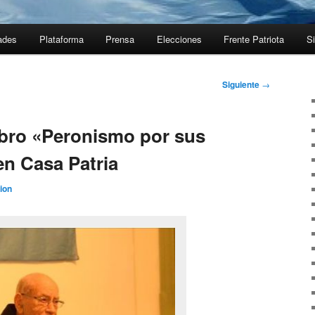
ades
Plataforma
Prensa
Elecciones
Frente Patriota
Si
Siguiente
→
libro «Peronismo por sus
en Casa Patria
ion