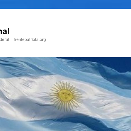
nal
eral – frentepatriota.org