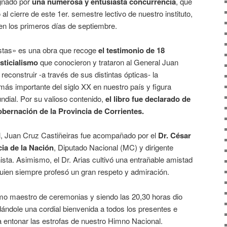
gnado por
una numerosa y entusiasta concurrencia
, que
l cierre de este 1er. semestre lectivo de nuestro instituto,
en los primeros días de septiembre.
stas» es una obra que recoge
el testimonio de 18
usticialismo
que conocieron y trataron al General Juan
econstruir -a través de sus distintas ópticas- la
 más importante del siglo XX en nuestro país y figura
undial. Por su valioso contenido,
el libro fue
declarado de
gobernación de la Provincia de Corrientes.
l, Juan Cruz Castiñeiras fue acompañado por el
Dr. César
cia de la Nación
, Diputado Nacional (MC) y dirigente
ista. Asimismo, el Dr. Arias cultivó una entrañable amistad
quien siempre profesó un gran respeto y admiración.
mo maestro de ceremonias y siendo las 20,30 horas dio
ndándole una cordial bienvenida a todos los presentes e
a entonar las estrofas de nuestro Himno Nacional.