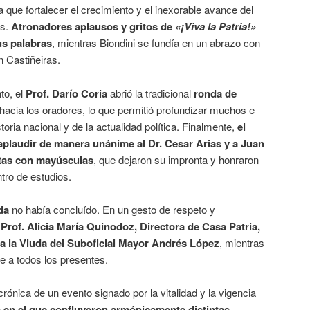
 que fortalecer el crecimiento y el inexorable avance del
es.
Atronadores aplausos y gritos de
«¡Viva la Patria!»
us palabras
, mientras Biondini se fundía en un abrazo con
n Castiñeiras.
to, el
Prof. Darío Coria
abrió la tradicional
ronda de
hacia los oradores, lo que permitió profundizar muchos e
toria nacional y de la actualidad política. Finalmente,
el
aplaudir de manera unánime al Dr. Cesar Arias y a Juan
otas con mayúsculas
, que dejaron su impronta y honraron
tro de estudios.
da
no había concluído. En un gesto de respeto y
Prof. Alicia María Quinodoz, Directora de Casa Patria,
 a la Viuda del Suboficial Mayor Andrés López
, mientras
 a todos los presentes.
rónica de un evento signado por la vitalidad y la vigencia
 en el que confluyeron armónicamente distintas