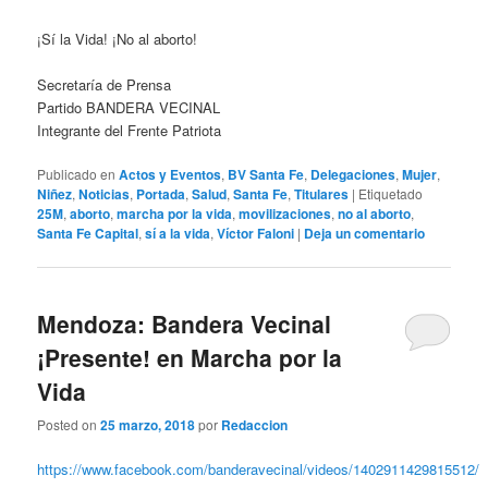
¡Sí la Vida! ¡No al aborto!
Secretaría de Prensa
Partido BANDERA VECINAL
Integrante del Frente Patriota
Publicado en
Actos y Eventos
,
BV Santa Fe
,
Delegaciones
,
Mujer
,
Niñez
,
Noticias
,
Portada
,
Salud
,
Santa Fe
,
Titulares
|
Etiquetado
25M
,
aborto
,
marcha por la vida
,
movilizaciones
,
no al aborto
,
Santa Fe Capital
,
sí a la vida
,
Víctor Faloni
|
Deja un comentario
Mendoza: Bandera Vecinal
¡Presente! en Marcha por la
Vida
Posted on
25 marzo, 2018
por
Redaccion
https://www.facebook.com/banderavecinal/videos/1402911429815512/