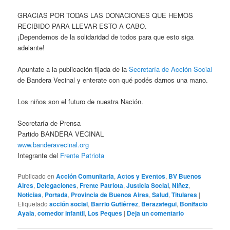
GRACIAS POR TODAS LAS DONACIONES QUE HEMOS
RECIBIDO PARA LLEVAR ESTO A CABO.
¡Dependemos de la solidaridad de todos para que esto siga
adelante!
Apuntate a la publicación fijada de la
Secretaría de Acción Social
de Bandera Vecinal y enterate con qué podés darnos una mano.
Los niños son el futuro de nuestra Nación.
Secretaría de Prensa
Partido BANDERA VECINAL
www.banderavecinal.org
Integrante del
Frente Patriota
Publicado en
Acción Comunitaria
,
Actos y Eventos
,
BV Buenos
Aires
,
Delegaciones
,
Frente Patriota
,
Justicia Social
,
Niñez
,
Noticias
,
Portada
,
Provincia de Buenos Aires
,
Salud
,
Titulares
|
Etiquetado
acción social
,
Barrio Gutiérrez
,
Berazategui
,
Bonifacio
Ayala
,
comedor infantil
,
Los Peques
|
Deja un comentario