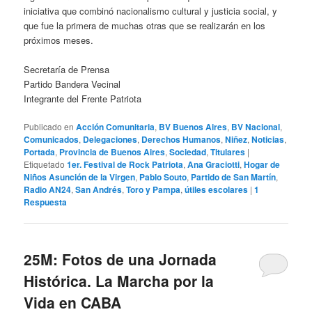
iniciativa que combinó nacionalismo cultural y justicia social, y
que fue la primera de muchas otras que se realizarán en los
próximos meses.
Secretaría de Prensa
Partido Bandera Vecinal
Integrante del Frente Patriota
Publicado en
Acción Comunitaria
,
BV Buenos Aires
,
BV Nacional
,
Comunicados
,
Delegaciones
,
Derechos Humanos
,
Niñez
,
Noticias
,
Portada
,
Provincia de Buenos Aires
,
Sociedad
,
Titulares
|
Etiquetado
1er. Festival de Rock Patriota
,
Ana Graciotti
,
Hogar de
Niños Asunción de la Virgen
,
Pablo Souto
,
Partido de San Martín
,
Radio AN24
,
San Andrés
,
Toro y Pampa
,
útiles escolares
|
1
Respuesta
25M: Fotos de una Jornada
Histórica. La Marcha por la
Vida en CABA