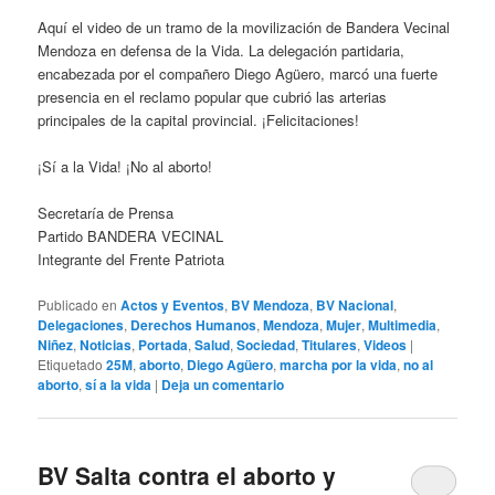
Aquí el video de un tramo de la movilización de Bandera Vecinal
Mendoza en defensa de la Vida. La delegación partidaria,
encabezada por el compañero Diego Agüero, marcó una fuerte
presencia en el reclamo popular que cubrió las arterias
principales de la capital provincial. ¡Felicitaciones!
¡Sí a la Vida! ¡No al aborto!
Secretaría de Prensa
Partido BANDERA VECINAL
Integrante del Frente Patriota
Publicado en
Actos y Eventos
,
BV Mendoza
,
BV Nacional
,
Delegaciones
,
Derechos Humanos
,
Mendoza
,
Mujer
,
Multimedia
,
Niñez
,
Noticias
,
Portada
,
Salud
,
Sociedad
,
Titulares
,
Videos
|
Etiquetado
25M
,
aborto
,
Diego Agüero
,
marcha por la vida
,
no al
aborto
,
sí a la vida
|
Deja un comentario
BV Salta contra el aborto y