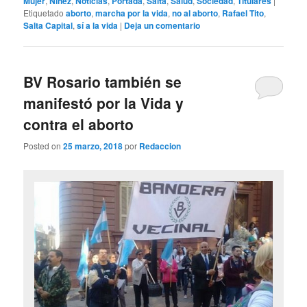
Mujer
,
Niñez
,
Noticias
,
Portada
,
Salta
,
Salud
,
Sociedad
,
Titulares
|
Etiquetado
aborto
,
marcha por la vida
,
no al aborto
,
Rafael Tito
,
Salta Capital
,
sí a la vida
|
Deja un comentario
BV Rosario también se
manifestó por la Vida y
contra el aborto
Posted on
25 marzo, 2018
por
Redaccion