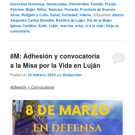
Derechos Humanos
,
Destacados
,
Efemérides
,
Familia
,
Frente
Patriota
,
Mujer
,
Niñez
,
Noticias
,
Portada
,
Provincia de Buenos
Aires
,
Religión y Culto
,
Salud
,
Sociedad
,
Videos
|
Etiquetado
aborto
,
Alejandro Carlos Biondini
,
Basílica de Luján
,
Día de la Mujer
,
Iglesia Católica
,
Kalki
,
Luján
,
marcha
,
misa
,
sí a la vida
|
Deja un
comentario
8M: Adhesión y convocatoria
a la Misa por la Vida en Luján
Posted on
25 febrero, 2020
por
Redaccion
Adhesión y Convocatoria