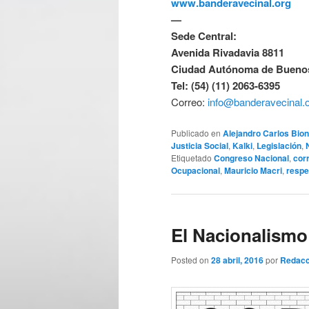
www.banderavecinal.org
—
Sede Central:
Avenida Rivadavia 8811
Ciudad Autónoma de Buenos
Tel: (54) (11) 2063-6395
Correo:
info@banderavecinal.
Publicado en
Alejandro Carlos Bion
Justicia Social
,
Kalki
,
Legislación
,
Etiquetado
Congreso Nacional
,
cor
Ocupacional
,
Mauricio Macri
,
respe
El Nacionalismo 
Posted on
28 abril, 2016
por
Redacc