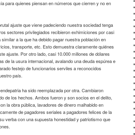
cia para quienes piensan en números que cierren y no en
brutal ajuste que viene padeciendo nuestra sociedad tenga
tros sectores privilegiados recibieron exhimiciones por casi
a similar a la que ha debido pagar nuestra población en
cios, transporte, etc. Esto demuestra claramente quiénes
ste ajuste. Por otro lado, casi 10.000 millones de dólares
s de la usura internacional, avalando una deuda espúrea e
carado festejo de funcionarios serviles a reconocidos
estro país.
endepatria ha sido reemplazada por otra. Cambiaron
do de los hechos. Ambos fueron y son socios en el delito,
n la obra pública, lavadores de dinero malhabido en
icamente de pagadores seriales a pagadores felices de la
 su verba con una supuesta honestidad y patriotismo que
ones.