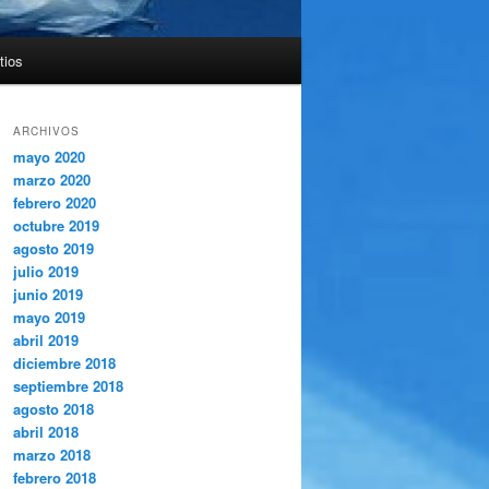
tios
ARCHIVOS
mayo 2020
marzo 2020
febrero 2020
octubre 2019
agosto 2019
julio 2019
junio 2019
mayo 2019
abril 2019
diciembre 2018
septiembre 2018
agosto 2018
abril 2018
marzo 2018
febrero 2018