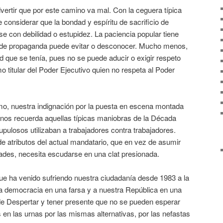
vertir que por este camino va mal. Con la ceguera típica
e considerar que la bondad y espíritu de sacrificio de
e con debilidad o estupidez. La paciencia popular tiene
n de propaganda puede evitar o desconocer. Mucho menos,
ad que se tenía, pues no se puede aducir o exigir respeto
o titular del Poder Ejecutivo quien no respeta al Poder
o, nuestra indignación por la puesta en escena montada
 nos recuerda aquellas típicas maniobras de la Década
pulosos utilizaban a trabajadores contra trabajadores.
 de atributos del actual mandatario, que en vez de asumir
ades, necesita escudarse en una clat presionada.
que ha venido sufriendo nuestra ciudadanía desde 1983 a la
ra democracia en una farsa y a nuestra República en una
 de Despertar y tener presente que no se pueden esperar
s en las urnas por las mismas alternativas, por las nefastas