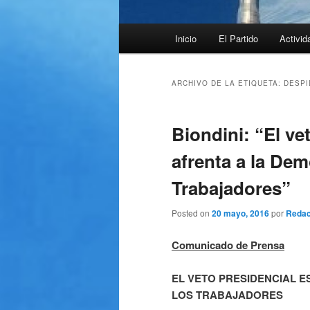
Menú
Inicio
El Partido
Activid
principal
ARCHIVO DE LA ETIQUETA:
DESP
Biondini: “El ve
afrenta a la Dem
Trabajadores”
Posted on
20 mayo, 2016
por
Redac
Comunicado de Prensa
EL VETO PRESIDENCIAL E
LOS TRABAJADORES