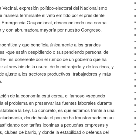
 Vecinal, expresión político-electoral del Nacionalismo
e manera terminante el veto emitido por el presidente
de Emergencia Ocupacional, desconociendo una norma
a y con abrumadora mayoría por nuestro Congreso.
democrática y que beneficia únicamente a los grandes
ces -que están despidiendo o suspendiendo personal de
e-, es coherente con el rumbo de un gobierno que ha
al servicio de la usura, de la extranjería y de los ricos, y
e ajuste a los sectores productivos, trabajadores y más
o.
vación de la economía está cerca, el famoso «segundo
a el problema en preservar las fuentes laborales durante
tablece la Ley. Lo concreto, es que estamos frente a una
a ciudadanía, donde hasta el pan se ha transformado en un
á asfixiando con tarifas leoninas a pequeñas empresas y
, clubes de barrio, y donde la estabilidad o defensa del