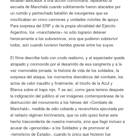
estaban abocados a una acción comunitaria, reparando la
escuela de Manchalá cuando súbitamente fueron atacados por
un nutrido y pertrechado batallón de insurgentes que se
movilizaban en cinco camiones y unidades móviles de apoyo.
Para sorpresa del ERP y de la propia oficialidad del Ejército
Argentino, los «manchaleros» no sólo lograron detener
heroicamente a los subversivos, sino que pudieron sobrevivir
todos, aún cuando tuvieron heridos graves entre los suyos.
El filme describe todo con crudo realismo, y el espectador queda
atrapado y conmovido por el desarrollo de esa sangrienta y a la
vez memorable jornada: la historia de vida de los soldados, la
sorpresa del ataque, los momentos dramáticos del combate, los
actos de valor inaudito y finalmente, el triunfo de la Azul y
Blanca sobre el trapo rojo. Y es así, como gana terreno después
la indignación del público al ver imágenes contemporáneas de la
destrucción del monumento a los héroes del «Combate de
Manchalá», medida de odio cobarde y revanchista ejecutada por
el nefasto régimen kirchnerista, que no sólo quiso borrar este
hecho trascendente de nuestra memoria, sino que llegó incluso a
acusar de «genocidas» a los Soldados y de promover el
«terrorismo de Estado», cuando lo único que hicieron fue