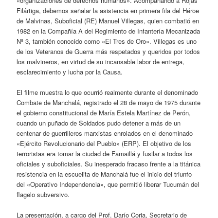
«organizaciones de derechos humanos». Acompañando a Rojas
Filártiga, debemos señalar la asistencia en primera fila del Héroe
de Malvinas, Suboficial (RE) Manuel Villegas, quien combatió en
1982 en la Compañía A del Regimiento de Infantería Mecanizada
Nº 3, también conocido como «El Tres de Oro». Villegas es uno
de los Veteranos de Guerra más respetados y queridos por todos
los malvineros, en virtud de su incansable labor de entrega,
esclarecimiento y lucha por la Causa.
El filme muestra lo que ocurrió realmente durante el denominado
Combate de Manchalá, registrado el 28 de mayo de 1975 durante
el gobierno constitucional de María Estela Martínez de Perón,
cuando un puñado de Soldados pudo detener a más de un
centenar de guerrilleros marxistas enrolados en el denominado
«Ejército Revolucionario del Pueblo» (ERP). El objetivo de los
terroristas era tomar la ciudad de Famaillá y fusilar a todos los
oficiales y suboficiales. Su inesperado fracaso frente a la titánica
resistencia en la escuelita de Manchalá fue el inicio del triunfo
del «Operativo Independencia», que permitió liberar Tucumán del
flagelo subversivo.
La presentación, a cargo del Prof. Darío Coria, Secretario de