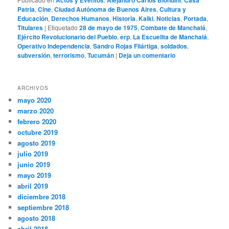
Actos y Eventos
Alejandro Carlos Biondini
Casa
Patria
,
Cine
,
Ciudad Autónoma de Buenos Aires
,
Cultura y
Educación
,
Derechos Humanos
,
Historia
,
Kalki
,
Noticias
,
Portada
,
Titulares
|
Etiquetado
28 de mayo de 1975
,
Combate de Manchalá
,
Ejército Revolucionario del Pueblo
,
erp
,
La Escuelita de Manchalá
,
Operativo Independencia
,
Sandro Rojas Filártiga
,
soldados
,
subversión
,
terrorismo
,
Tucumán
|
Deja un comentario
ARCHIVOS
mayo 2020
marzo 2020
febrero 2020
octubre 2019
agosto 2019
julio 2019
junio 2019
mayo 2019
abril 2019
diciembre 2018
septiembre 2018
agosto 2018
abril 2018