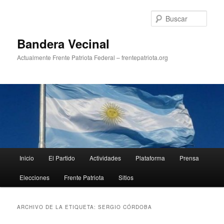
Ir
Ir
al
al
Busc
contenido
contenido
principal
secundario
Bandera Vecinal
Actualmente Frente Patriota Federal – frentepatriota.org
Menú
Inicio
El Partido
Actividades
Plataforma
Prensa
principal
Elecciones
Frente Patriota
Sitios
ARCHIVO DE LA ETIQUETA:
SERGIO CÓRDOBA