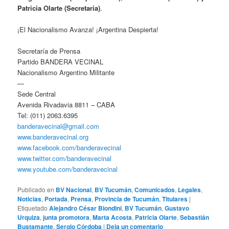
Patricia Olarte (Secretaria)
.
¡El Nacionalismo Avanza! ¡Argentina Despierta!
Secretaría de Prensa
Partido BANDERA VECINAL
Nacionalismo Argentino Militante
—
Sede Central
Avenida Rivadavia 8811 – CABA
Tel: (011) 2063.6395
banderavecinal@gmail.com
www.banderavecinal.org
www.facebook.com/banderavecinal
www.twitter.com/banderavecinal
www.youtube.com/banderavecinal
Publicado en
BV Nacional
,
BV Tucumán
,
Comunicados
,
Legales
,
Noticias
,
Portada
,
Prensa
,
Provincia de Tucumán
,
Titulares
|
Etiquetado
Alejandro César Biondini
,
BV Tucumán
,
Gustavo
Urquiza
,
junta promotora
,
Marta Acosta
,
Patricia Olarte
,
Sebastián
Bustamante
,
Sergio Córdoba
|
Deja un comentario